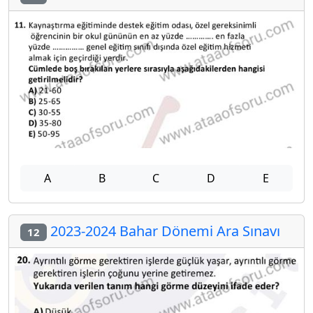
A
B
C
D
E
2023-2024 Bahar Dönemi Ara Sınavı
12