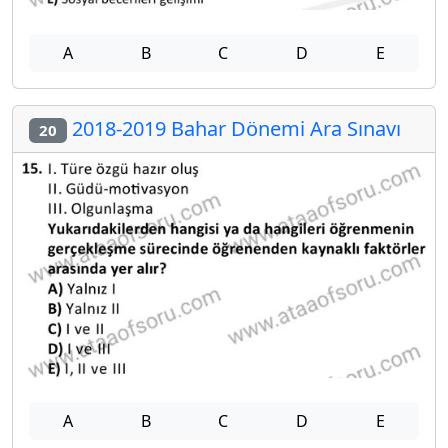
A
B
C
D
E
2018-2019 Bahar Dönemi Ara Sınavı
20
A
B
C
D
E