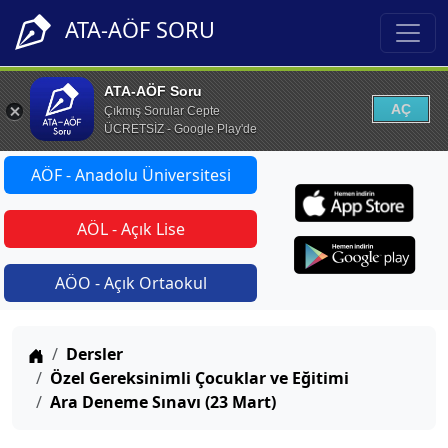
ATA-AÖF SORU
ATA-AÖF Soru
AÇ
Çıkmış Sorular Cepte
ÜCRETSİZ - Google Play'de
AÖF - Anadolu Üniversitesi
AÖL - Açık Lise
AÖO - Açık Ortaokul
Anasayfa
Dersler
Özel Gereksinimli Çocuklar ve Eğitimi
Ara Deneme Sınavı (23 Mart)