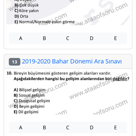
A
B
C
D
E
2019-2020 Bahar Dönemi Ara Sınavı
13
A
B
C
D
E