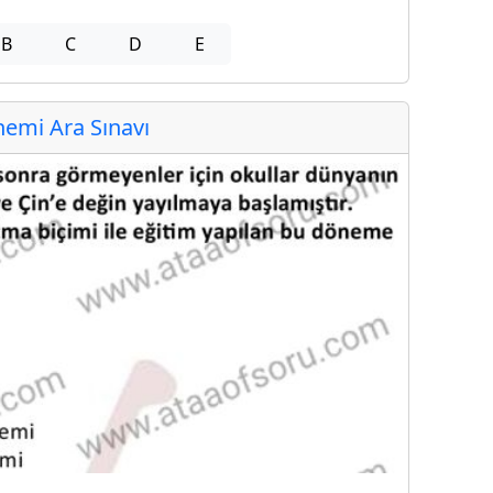
B
C
D
E
emi Ara Sınavı