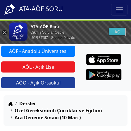
ATA-AÖF SORU
ATA-AÖF Soru
AÇ
Çıkmış Sorular Cepte
ÜCRETSİZ - Google Play'de
AÖF - Anadolu Üniversitesi
AÖL - Açık Lise
AÖO - Açık Ortaokul
Anasayfa
Dersler
Özel Gereksinimli Çocuklar ve Eğitimi
Ara Deneme Sınavı (10 Mart)