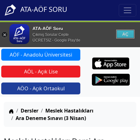
ATA-AÖF SORU
ATA-AÖF Soru
AÇ
Çıkmış Sorular Cepte
ÜCRETSİZ - Google Play'de
AÖF - Anadolu Üniversitesi
AÖL - Açık Lise
AÖO - Açık Ortaokul
Anasayfa
Dersler
Meslek Hastalıkları
Ara Deneme Sınavı (3 Nisan)