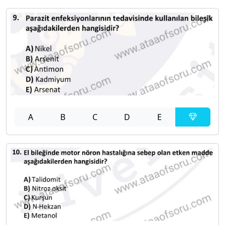
A
B
C
D
E