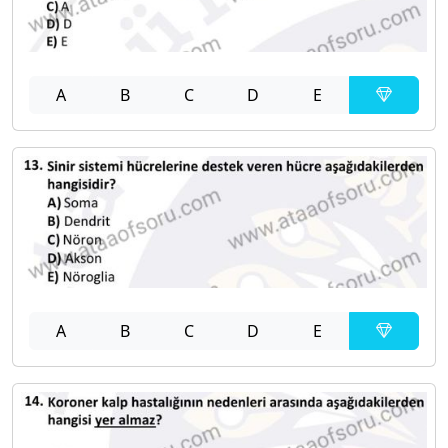
A
B
C
D
E
A
B
C
D
E