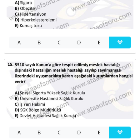
A
B
C
D
E
A
B
C
D
E