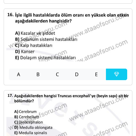
A
B
C
D
E