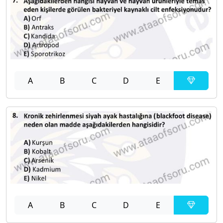
A
B
C
D
E
A
B
C
D
E