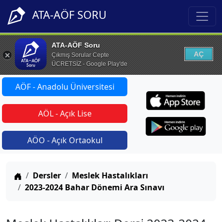
ATA-AÖF SORU
ATA-AÖF Soru
AÇ
Çıkmış Sorular Cepte
ÜCRETSİZ - Google Play'de
AÖF - Anadolu Üniversitesi
AÖL - Açık Lise
AÖO - Açık Ortaokul
Anasayfa
Dersler
Meslek Hastalıkları
2023-2024 Bahar Dönemi Ara Sınavı