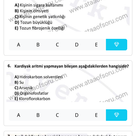
A
B
C
D
E
A
B
C
D
E