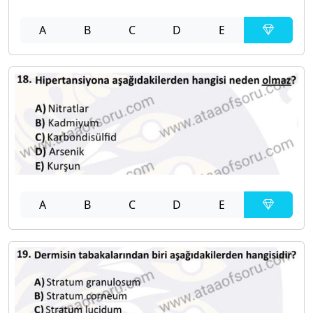
A
B
C
D
E
A
B
C
D
E