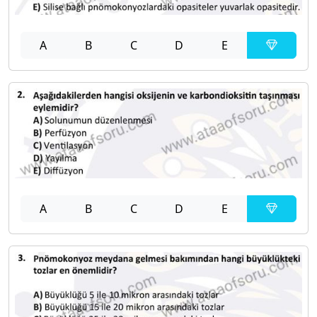
A
B
C
D
E
A
B
C
D
E