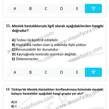
A
B
C
D
E
A
B
C
D
E