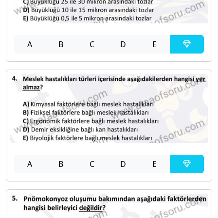
A
B
C
D
E
A
B
C
D
E