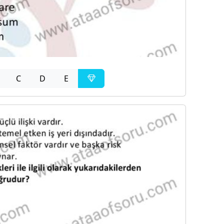
C
D
E