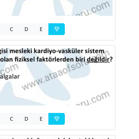
C
D
E
C
D
E