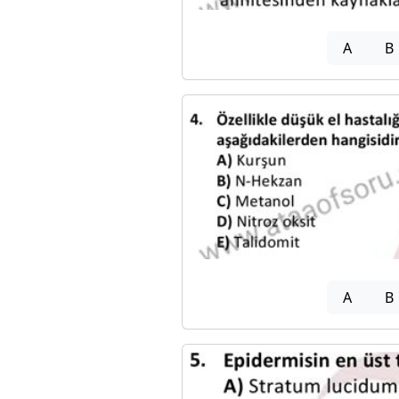
A
B
A
B