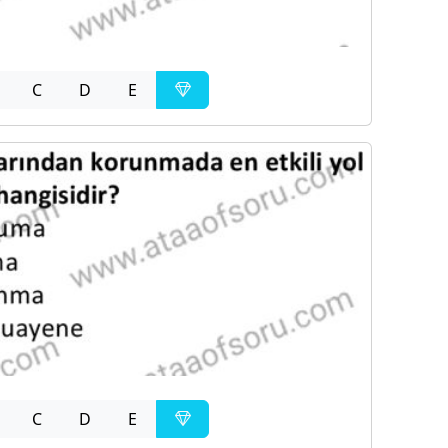
C
D
E
C
D
E