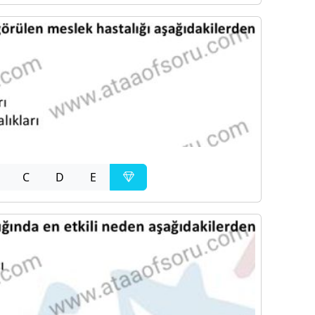
C
D
E