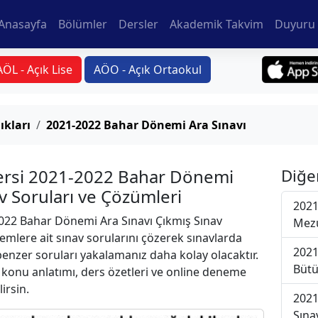
Anasayfa
Bölümler
Dersler
Akademik Takvim
Duyuru 
AÖL - Açık Lise
AÖO - Açık Ortaokul
ıkları
2021-2022 Bahar Dönemi Ara Sınavı
Dersi 2021-2022 Bahar Dönemi
Diğe
av Soruları ve Çözümleri
2021
22 Bahar Dönemi Ara Sınavı Çıkmış Sınav
Mezu
emlere ait sınav sorularını çözerek sınavlarda
2021
 benzer soruları yakalamanız daha kolay olacaktır.
Bütü
r konu anlatımı, ders özetleri ve online deneme
lirsin.
2021
Sına