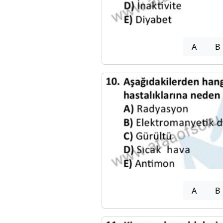
A
B
A
B