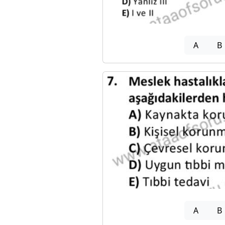
A
B
A
B