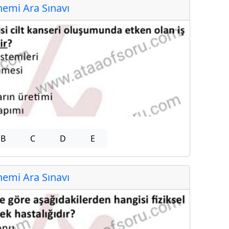
emi Ara Sınavı
B
C
D
E
emi Ara Sınavı