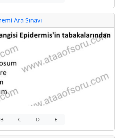
emi Ara Sınavı
B
C
D
E