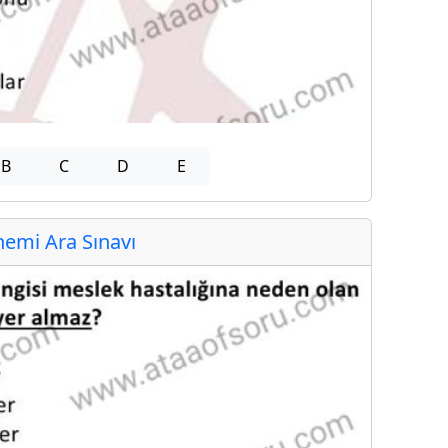
B
C
D
E
emi Ara Sınavı