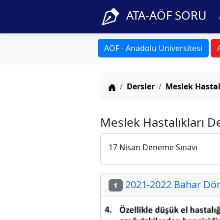
ATA-AÖF SORU
AÖF - Anadolu Üniversitesi
Anasayfa
Dersler
Meslek Hastal
Meslek Hastalıkları D
17 Nisan Deneme Sınavı
2021-2022 Bahar Dön
1