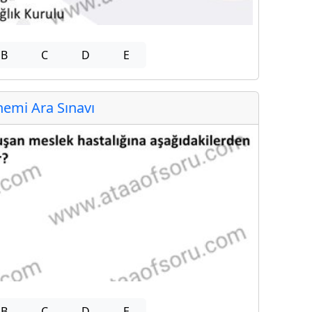
B
C
D
E
emi Ara Sınavı
B
C
D
E