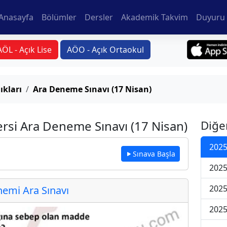
Anasayfa
Bölümler
Dersler
Akademik Takvim
Duyuru 
AÖL - Açık Lise
AÖO - Açık Ortaokul
ıkları
Ara Deneme Sınavı (17 Nisan)
ersi Ara Deneme Sınavı (17 Nisan)
Diğe
2025
Sınava Başla
2025
2025
emi Ara Sınavı
2025