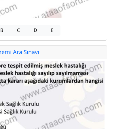
B
C
D
E
emi Ara Sınavı