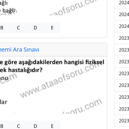
2024
2024
2024
B
C
D
E
2023
emi Ara Sınavı
2023
2023
2023
2023
2023
2023
2023
B
C
D
E