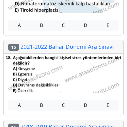
A
B
C
D
E
2021-2022 Bahar Dönemi Ara Sınavı
15
A
B
C
D
E
2018-2019 Bahar Dönemi Ara Sınavı
16