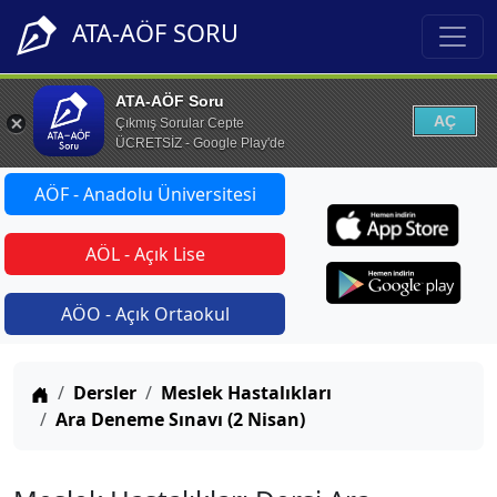
ATA-AÖF SORU
ATA-AÖF Soru
AÇ
Çıkmış Sorular Cepte
ÜCRETSİZ - Google Play'de
AÖF - Anadolu Üniversitesi
AÖL - Açık Lise
AÖO - Açık Ortaokul
Anasayfa
Dersler
Meslek Hastalıkları
Ara Deneme Sınavı (2 Nisan)