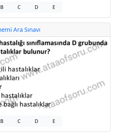
B
C
D
E
emi Ara Sınavı
B
C
D
E