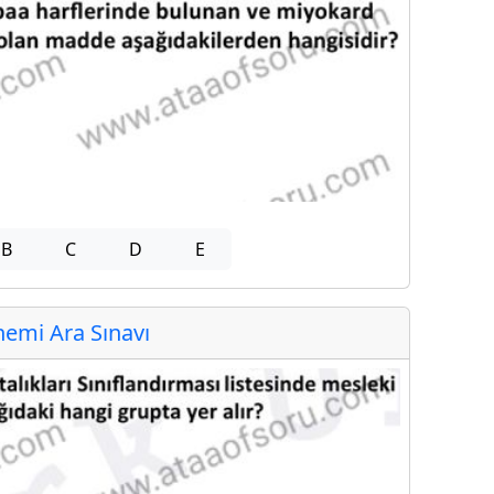
B
C
D
E
emi Ara Sınavı