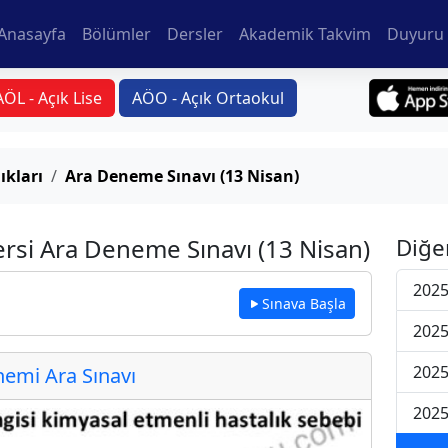
Anasayfa
Bölümler
Dersler
Akademik Takvim
Duyuru 
AÖL - Açık Lise
AÖO - Açık Ortaokul
ıkları
Ara Deneme Sınavı (13 Nisan)
ersi Ara Deneme Sınavı (13 Nisan)
Diğe
2025
Sınava Başla
2025
2025
emi Ara Sınavı
2025