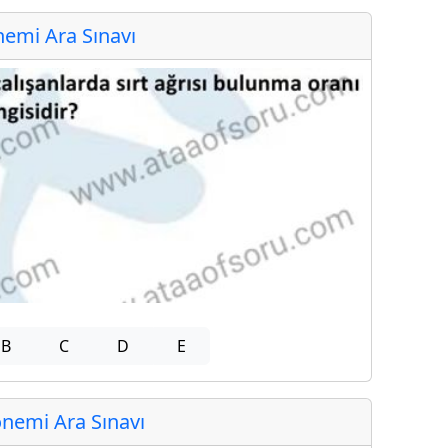
emi Ara Sınavı
B
C
D
E
nemi Ara Sınavı