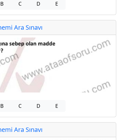
B
C
D
E
emi Ara Sınavı
B
C
D
E
emi Ara Sınavı