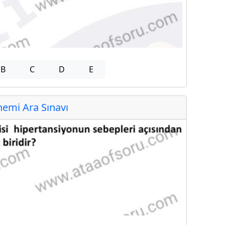
B
C
D
E
emi Ara Sınavı