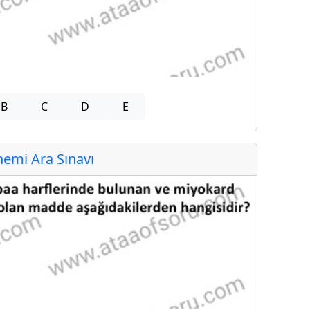
B
C
D
E
emi Ara Sınavı