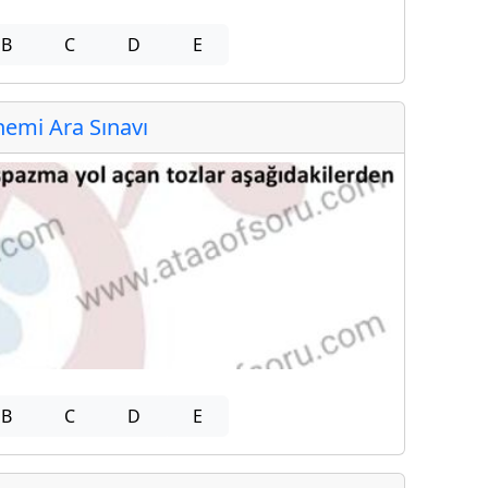
B
C
D
E
emi Ara Sınavı
B
C
D
E