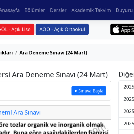
Anasayfa
Bölümler
Dersler
Akademik Takvim
Duyuru 
AÖL - Açık Lise
AÖO - Açık Ortaokul
ıkları
Ara Deneme Sınavı (24 Mart)
ersi Ara Deneme Sınavı (24 Mart)
Diğe
2025
Sınava Başla
2025
2025
emi Ara Sınavı
2025