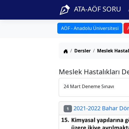
ATA-AÖF SORU
AÖF - Anadolu Üniversitesi
Anasayfa
Dersler
Meslek Hastal
Meslek Hastalıkları D
24 Mart Deneme Sınavı
2021-2022 Bahar Dön
1