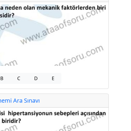
B
C
D
E
emi Ara Sınavı