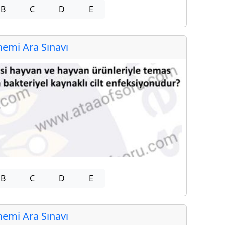
B
C
D
E
emi Ara Sınavı
B
C
D
E
emi Ara Sınavı