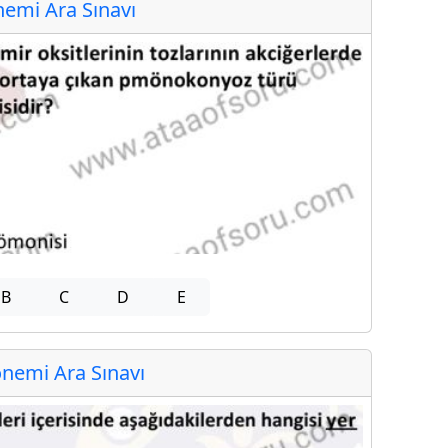
emi Ara Sınavı
B
C
D
E
nemi Ara Sınavı