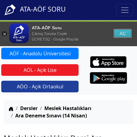
ATA-AÖF SORU
ATA-AÖF Soru
AÇ
Çıkmış Sorular Cepte
ÜCRETSİZ - Google Play'de
AÖF - Anadolu Üniversitesi
AÖL - Açık Lise
AÖO - Açık Ortaokul
Anasayfa
Dersler
Meslek Hastalıkları
Ara Deneme Sınavı (14 Nisan)