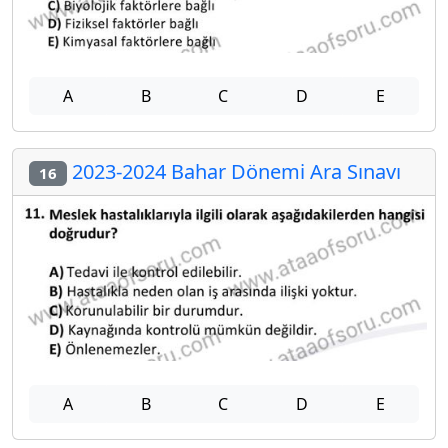
A
B
C
D
E
2023-2024 Bahar Dönemi Ara Sınavı
16
A
B
C
D
E