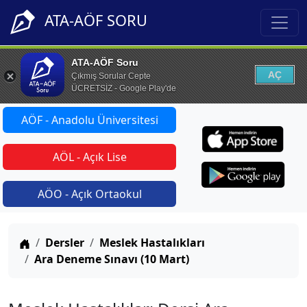
ATA-AÖF SORU
ATA-AÖF Soru
AÇ
Çıkmış Sorular Cepte
ÜCRETSİZ - Google Play'de
AÖF - Anadolu Üniversitesi
AÖL - Açık Lise
AÖO - Açık Ortaokul
Anasayfa
Dersler
Meslek Hastalıkları
Ara Deneme Sınavı (10 Mart)