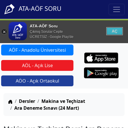
ATA-AÖF SORU
ATA-AÖF Soru
AÇ
Çıkmış Sorular Cepte
ÜCRETSİZ - Google Play'de
AÖF - Anadolu Üniversitesi
AÖL - Açık Lise
AÖO - Açık Ortaokul
Anasayfa
Dersler
Makina ve Teçhizat
Ara Deneme Sınavı (24 Mart)