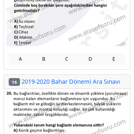
A
B
C
D
E
2019-2020 Bahar Dönemi Ara Sınavı
16