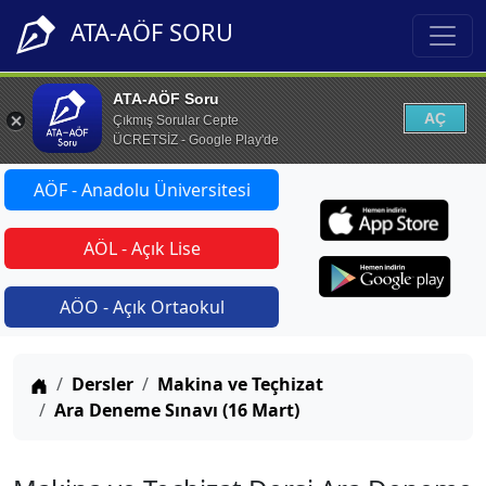
ATA-AÖF SORU
ATA-AÖF Soru
AÇ
Çıkmış Sorular Cepte
ÜCRETSİZ - Google Play'de
AÖF - Anadolu Üniversitesi
AÖL - Açık Lise
AÖO - Açık Ortaokul
Anasayfa
Dersler
Makina ve Teçhizat
Ara Deneme Sınavı (16 Mart)