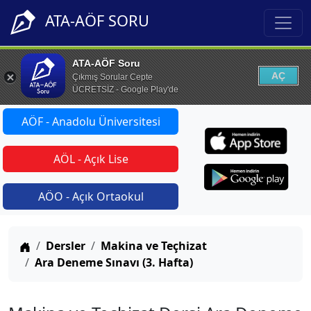
ATA-AÖF SORU
ATA-AÖF Soru
AÇ
Çıkmış Sorular Cepte
ÜCRETSİZ - Google Play'de
AÖF - Anadolu Üniversitesi
AÖL - Açık Lise
AÖO - Açık Ortaokul
Anasayfa
Dersler
Makina ve Teçhizat
Ara Deneme Sınavı (3. Hafta)