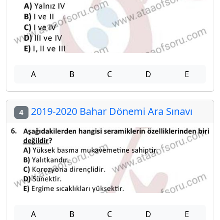
A
B
C
D
E
2019-2020 Bahar Dönemi Ara Sınavı
4
A
B
C
D
E