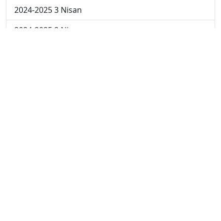
2024-2025 3 Nisan
2024-2025 2 Nisan
2024-2025 24 Mart
2024-2025 17 Mart
2024-2025 10 Mart
2024-2025 3 Mart
2023-2024 8. Hafta
2023-2024 7. Hafta
2023-2024 6. Hafta
2023-2024 5. Hafta
2023-2024 4. Hafta