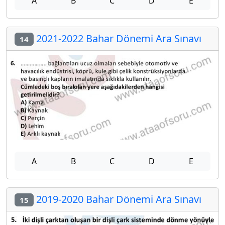
A
B
C
D
E
2021-2022 Bahar Dönemi Ara Sınavı
14
A
B
C
D
E
2019-2020 Bahar Dönemi Ara Sınavı
15