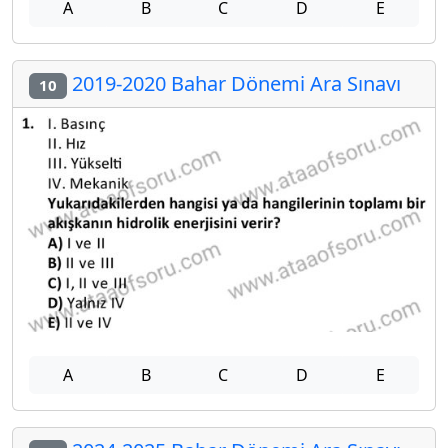
A
B
C
D
E
2019-2020 Bahar Dönemi Ara Sınavı
10
A
B
C
D
E