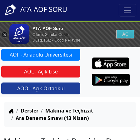
ATA-AÖF SORU
ATA-AÖF Soru
AÇ
Çıkmış Sorular Cepte
ÜCRETSİZ - Google Play'de
AÖF - Anadolu Üniversitesi
AÖL - Açık Lise
AÖO - Açık Ortaokul
Anasayfa
Dersler
Makina ve Teçhizat
Ara Deneme Sınavı (13 Nisan)