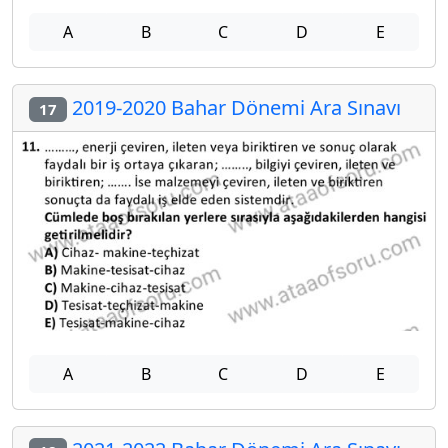
A
B
C
D
E
2019-2020 Bahar Dönemi Ara Sınavı
17
A
B
C
D
E