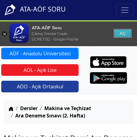
ATA-AÖF SORU
ATA-AÖF Soru
AÇ
Çıkmış Sorular Cepte
ÜCRETSİZ - Google Play'de
AÖF - Anadolu Üniversitesi
AÖL - Açık Lise
AÖO - Açık Ortaokul
Anasayfa
Dersler
Makina ve Teçhizat
Ara Deneme Sınavı (2. Hafta)