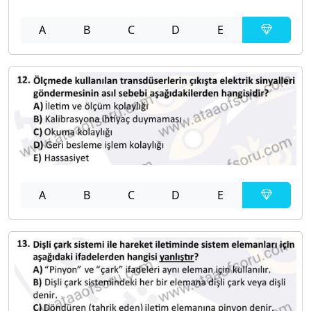
A
B
C
D
E
A
B
C
D
E