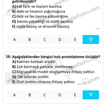
A
B
C
D
E
A
B
C
D
E