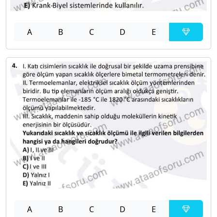
A
B
C
D
E
A
B
C
D
E