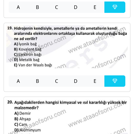
A
B
C
D
E
A
B
C
D
E