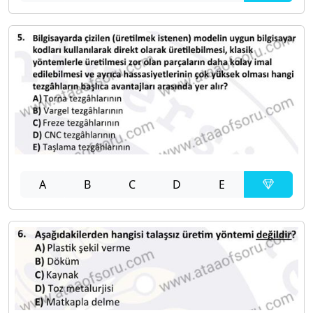
A
B
C
D
E