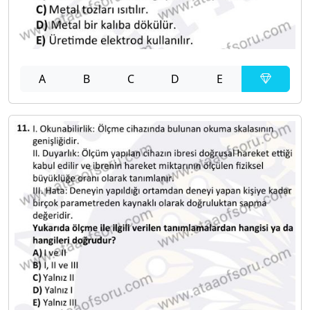
A
B
C
D
E