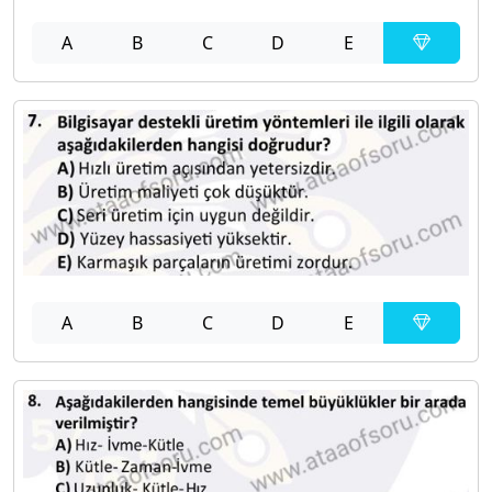
A
B
C
D
E
A
B
C
D
E