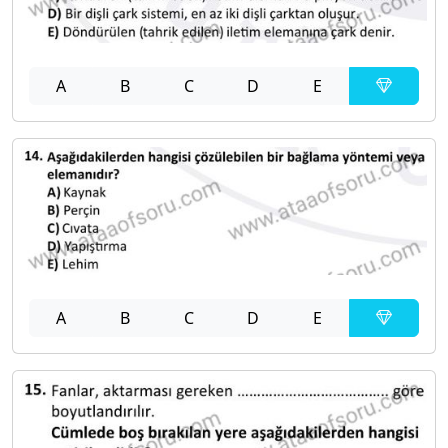
A
B
C
D
E
A
B
C
D
E