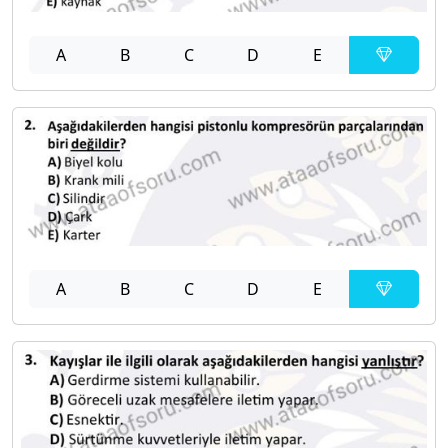
A
B
C
D
E
A
B
C
D
E