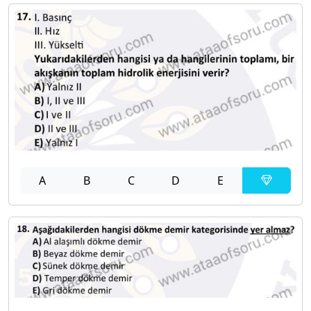
A
B
C
D
E