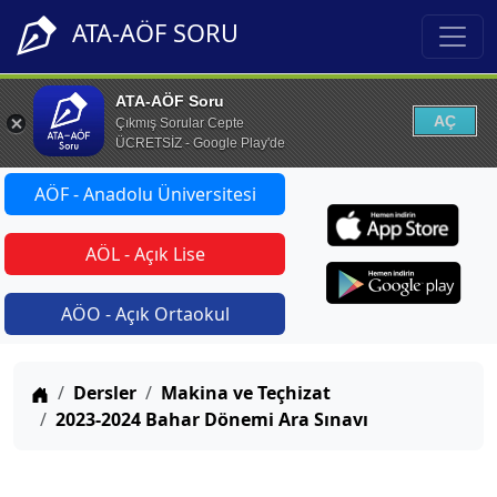
ATA-AÖF SORU
ATA-AÖF Soru
AÇ
Çıkmış Sorular Cepte
ÜCRETSİZ - Google Play'de
AÖF - Anadolu Üniversitesi
AÖL - Açık Lise
AÖO - Açık Ortaokul
Anasayfa
Dersler
Makina ve Teçhizat
2023-2024 Bahar Dönemi Ara Sınavı