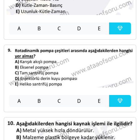
A
B
C
D
E
A
B
C
D
E