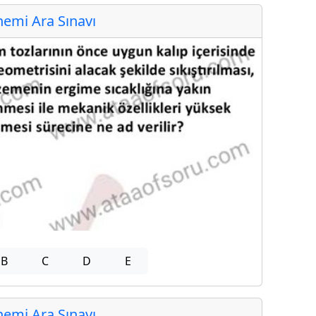
emi Ara Sınavı
B
C
D
E
emi Ara Sınavı