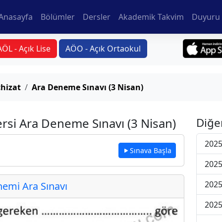
Anasayfa
Bölümler
Dersler
Akademik Takvim
Duyuru 
AÖL - Açık Lise
AÖO - Açık Ortaokul
hizat
Ara Deneme Sınavı (3 Nisan)
rsi Ara Deneme Sınavı (3 Nisan)
Diğe
2025
Sınava Başla
2025
2025
emi Ara Sınavı
2025