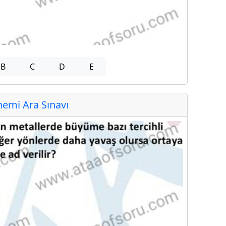
B
C
D
E
emi Ara Sınavı