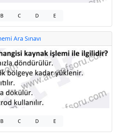
B
C
D
E
emi Ara Sınavı
B
C
D
E