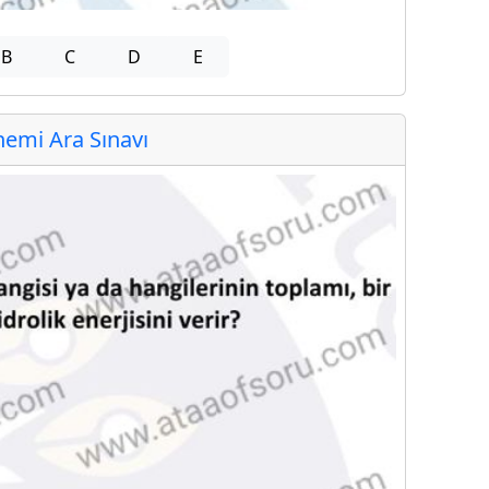
B
C
D
E
emi Ara Sınavı