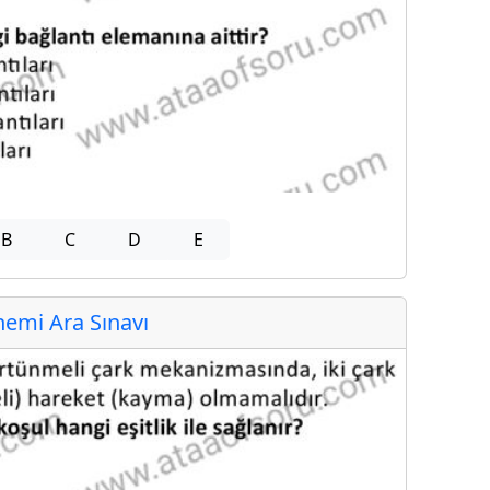
B
C
D
E
emi Ara Sınavı