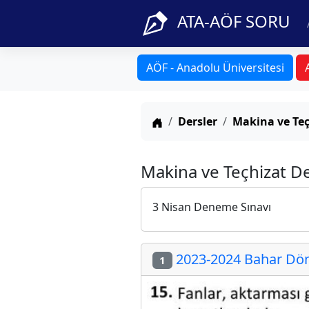
ATA-AÖF SORU
AÖF - Anadolu Üniversitesi
Anasayfa
Dersler
Makina ve Teç
Makina ve Teçhizat De
3 Nisan Deneme Sınavı
2023-2024 Bahar Dön
1