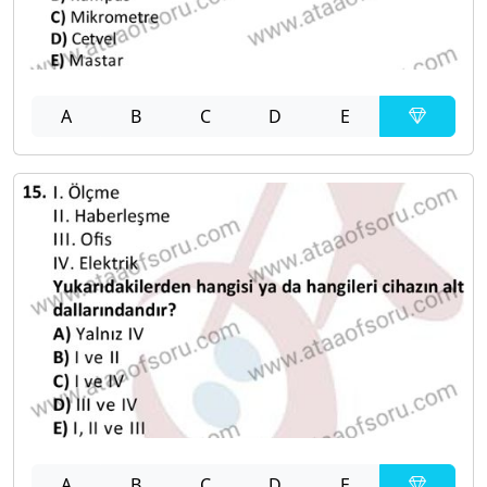
A
B
C
D
E
A
B
C
D
E