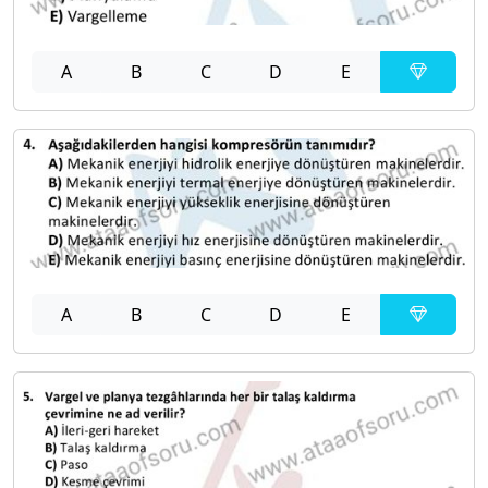
A
B
C
D
E
A
B
C
D
E