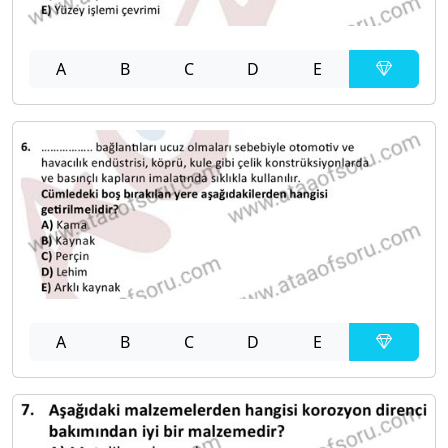
A
B
C
D
E
A
B
C
D
E