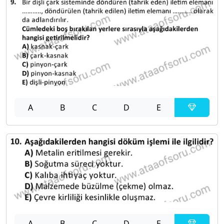
A
B
C
D
E
A
B
C
D
E