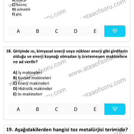
A
B
C
D
E
A
B
C
D
E