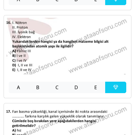
A
B
C
D
E