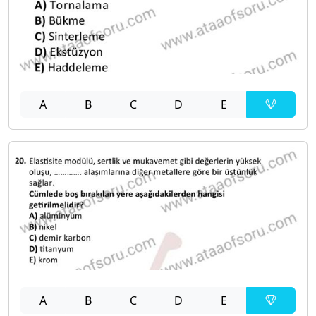
A
B
C
D
E
A
B
C
D
E