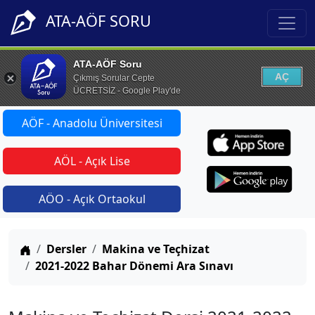
ATA-AÖF SORU
ATA-AÖF Soru
AÇ
Çıkmış Sorular Cepte
ÜCRETSİZ - Google Play'de
AÖF - Anadolu Üniversitesi
AÖL - Açık Lise
AÖO - Açık Ortaokul
Anasayfa
Dersler
Makina ve Teçhizat
2021-2022 Bahar Dönemi Ara Sınavı