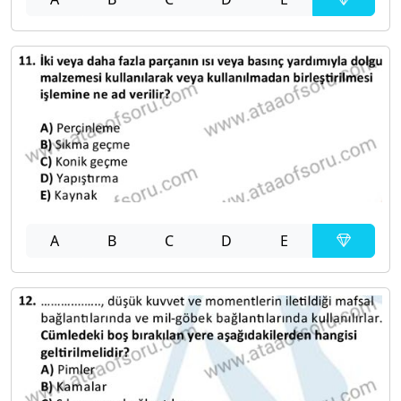
A
B
C
D
E