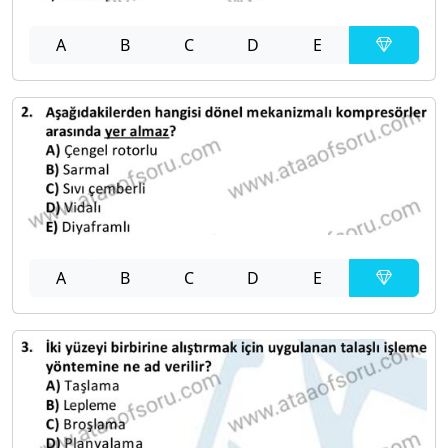
A
B
C
D
E
A
B
C
D
E