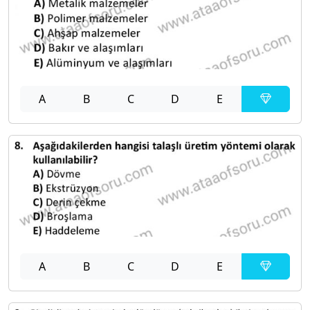
A
B
C
D
E
A
B
C
D
E