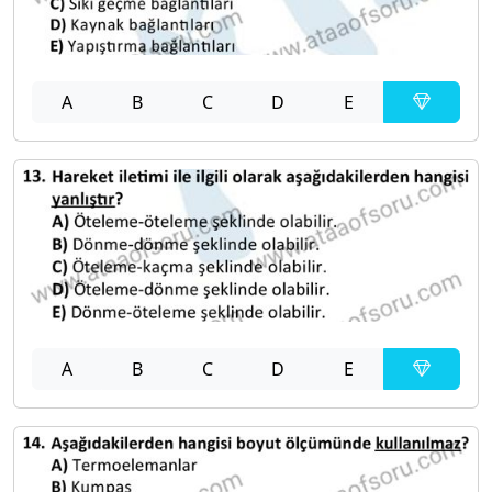
A
B
C
D
E
A
B
C
D
E