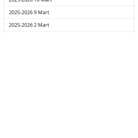
2025-2026 9 Mart
2025-2026 2 Mart
2024-2025 4 Nisan
2024-2025 3 Nisan
2024-2025 2 Nisan
2024-2025 24 Mart
2024-2025 17 Mart
2024-2025 10 Mart
2024-2025 3 Mart
2023-2024 8. Hafta