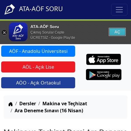
ATA-AÖF SORU
ATA-AÖF Soru
AÇ
Çıkmış Sorular Cepte
ÜCRETSİZ - Google Play'de
AÖF - Anadolu Üniversitesi
AÖL - Açık Lise
AÖO - Açık Ortaokul
Anasayfa
Dersler
Makina ve Teçhizat
Ara Deneme Sınavı (16 Nisan)