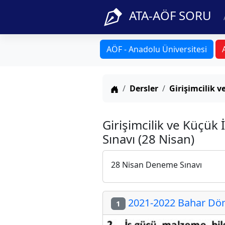
ATA-AÖF SORU
AÖF - Anadolu Üniversitesi
Anasayfa
Dersler
Girişimcilik v
Girişimcilik ve Küçük
Sınavı (28 Nisan)
28 Nisan Deneme Sınavı
2021-2022 Bahar Döne
1