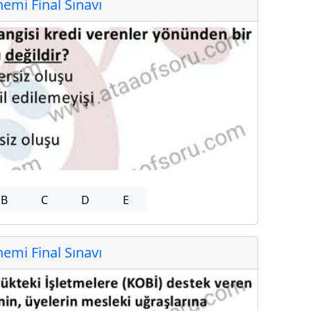
mi Final Sınavı
B
C
D
E
mi Final Sınavı