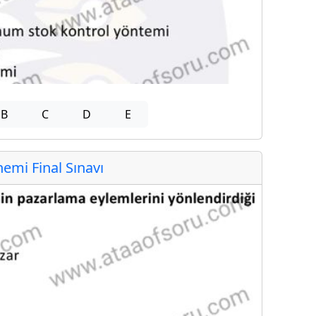
B
C
D
E
mi Final Sınavı