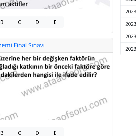
2023
B
C
D
E
2023
2023
mi Final Sınavı
2023
B
C
D
E