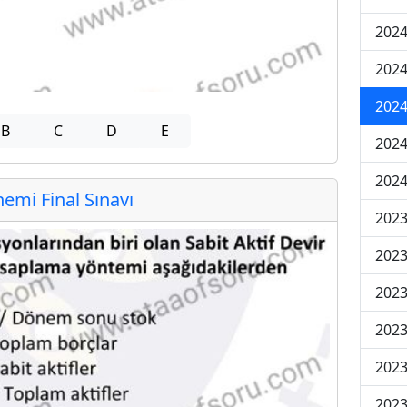
2024
2024
2024
B
C
D
E
2024
2024
mi Final Sınavı
202
202
202
2023
2023
2023