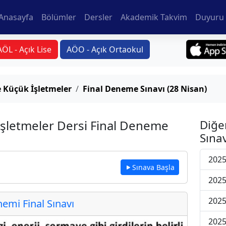
Anasayfa
Bölümler
Dersler
Akademik Takvim
Duyuru 
AÖL - Açık Lise
AÖO - Açık Ortaokul
e Küçük İşletmeler
Final Deneme Sınavı (28 Nisan)
 İşletmeler Dersi Final Deneme
Diğe
Sınav
2025
Sınava Başla
2025
2025
mi Final Sınavı
2025