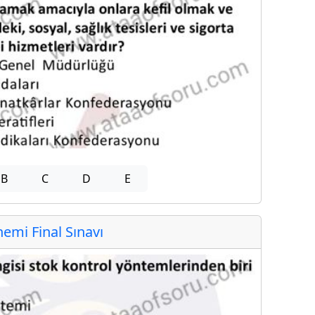
B
C
D
E
mi Final Sınavı