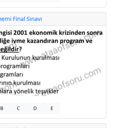
mi Final Sınavı
B
C
D
E