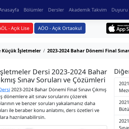
Anasayfa
Bölümler
Dersler
Akademik Takvim
Duyuru 
AÖL - Açık Lise
AÖO - Açık Ortaokul
e Küçük İşletmeler
2023-2024 Bahar Dönemi Final Sına
 İşletmeler Dersi 2023-2024 Bahar
Diğe
ıkmış Sınav Soruları ve Çözümleri
2021
Dersi
2023-2024 Bahar Dönemi Final Sınavı Çıkmış
Mezu
iş dönemlere ait sınav sorularını çözerek
2021
plarının ve benzer soruları yakalamanız daha
Bütü
uları ile beraber konu anlatımı, ders özetleri ve
lara hazrılanabilirsin.
2021
Sına