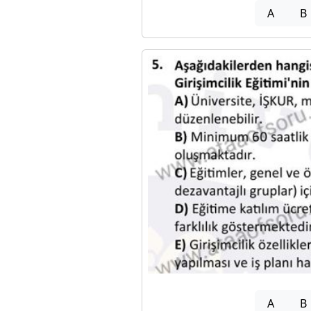
A
B
A
B