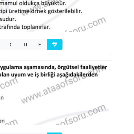
C
D
E