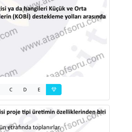
C
D
E