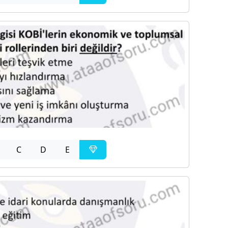
C
D
E