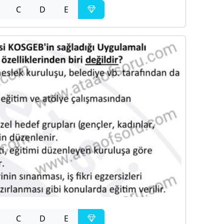
C
D
E
C
D
E