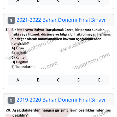
A
B
C
D
E
2021-2022 Bahar Dönemi Final Sınavı
8
A
B
C
D
E
2019-2020 Bahar Dönemi Final Sınavı
9