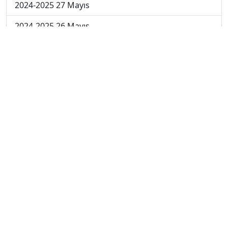
2024-2025 27 Mayıs
2024-2025 26 Mayıs
2024-2025 19 Mayıs
2024-2025 12 Mayıs
2024-2025 5 Mayıs
2024-2025 28 Nisan
2024-2025 21 Nisan
2024-2025 14 Nisan
2023-2024 Cuma
2023-2024 Perşembe
2023-2024 Çarşamba