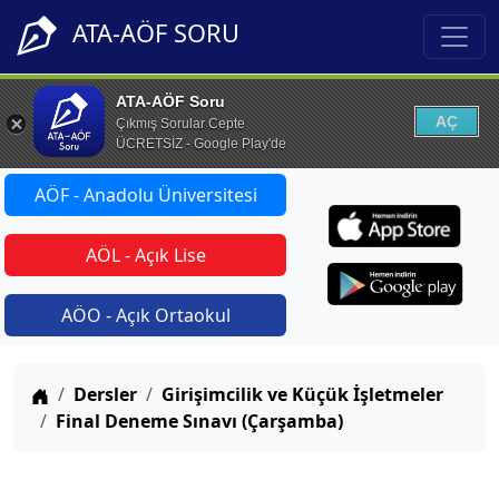
ATA-AÖF SORU
ATA-AÖF Soru
AÇ
Çıkmış Sorular Cepte
ÜCRETSİZ - Google Play'de
AÖF - Anadolu Üniversitesi
AÖL - Açık Lise
AÖO - Açık Ortaokul
Anasayfa
Dersler
Girişimcilik ve Küçük İşletmeler
Final Deneme Sınavı (Çarşamba)