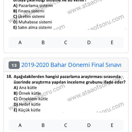
A
B
C
D
E
2019-2020 Bahar Dönemi Final Sınavı
13
A
B
C
D
E