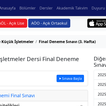
Anasayfa
Bölümler
Dersler
Akademik Takvim
Duyuru 
AÖL - Açık Lise
AÖO - Açık Ortaokul
e Küçük İşletmeler
Final Deneme Sınavı (3. Hafta)
 İşletmeler Dersi Final Deneme
Diğe
Sınav
2025
Sınava Başla
2025
2025
mi Final Sınavı
2025