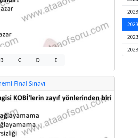
2023
2023
2023
2023
B
C
D
E
mi Final Sınavı