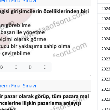
mi Final Sınavı
2024
2024
2024
2024
2024
202
B
C
D
E
202
202
mi Final Sınavı
2023
2023
2023