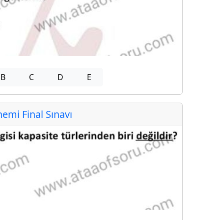
B
C
D
E
mi Final Sınavı