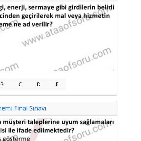
B
C
D
E
mi Final Sınavı