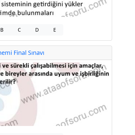
B
C
D
E
mi Final Sınavı