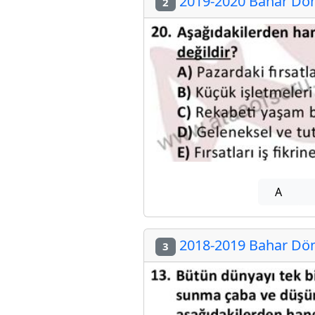
2019-2020 Bahar Döne
2
A
2018-2019 Bahar Döne
3