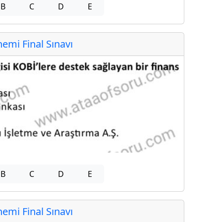
B
C
D
E
mi Final Sınavı
B
C
D
E
mi Final Sınavı