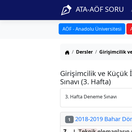
ATA-AÖF SORU
AÖF - Anadolu Üniversitesi
Anasayfa
Dersler
Girişimcilik v
Girişimcilik ve Küçük
Sınavı (3. Hafta)
3. Hafta Deneme Sınavı
2018-2019 Bahar Döne
1