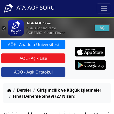
ATA-AÖF SORU
ATA-AÖF Soru
AÇ
Çıkmış Sorular Cepte
ÜCRETSİZ - Google Play'de
AÖF - Anadolu Üniversitesi
AÖL - Açık Lise
AÖO - Açık Ortaokul
Anasayfa
Dersler
Girişimcilik ve Küçük İşletmeler
Final Deneme Sınavı (27 Nisan)