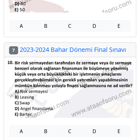
A
B
C
D
E
2023-2024 Bahar Dönemi Final Sınavı
7
A
B
C
D
E