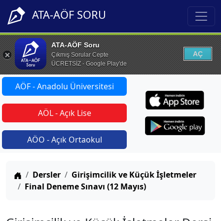
ATA-AÖF SORU
ATA-AÖF Soru
AÇ
Çıkmış Sorular Cepte
ÜCRETSİZ - Google Play'de
AÖF - Anadolu Üniversitesi
AÖL - Açık Lise
AÖO - Açık Ortaokul
Anasayfa
Dersler
Girişimcilik ve Küçük İşletmeler
Final Deneme Sınavı (12 Mayıs)