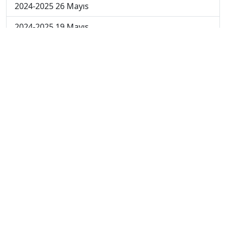
2024-2025 26 Mayıs
2024-2025 19 Mayıs
2024-2025 12 Mayıs
2024-2025 5 Mayıs
2024-2025 28 Nisan
2024-2025 21 Nisan
2024-2025 14 Nisan
2023-2024 Cuma
2023-2024 Perşembe
2023-2024 Çarşamba
2023-2024 Salı