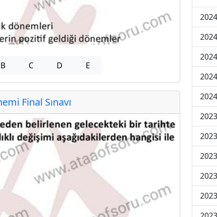
2024
2024
2024
B
C
D
E
2024
2024
mi Final Sınavı
202
202
202
2023
2023
2023