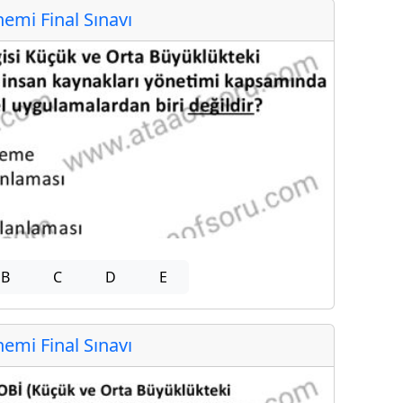
mi Final Sınavı
B
C
D
E
mi Final Sınavı