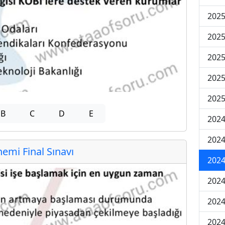
2025
2025
2025
2025
2025
B
C
D
E
2024
2024
mi Final Sınavı
2024
2024
2024
2024