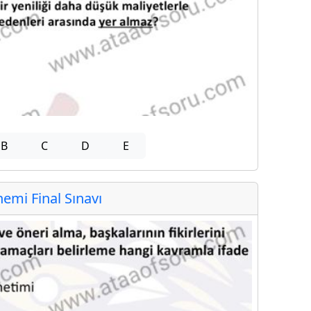
B
C
D
E
mi Final Sınavı