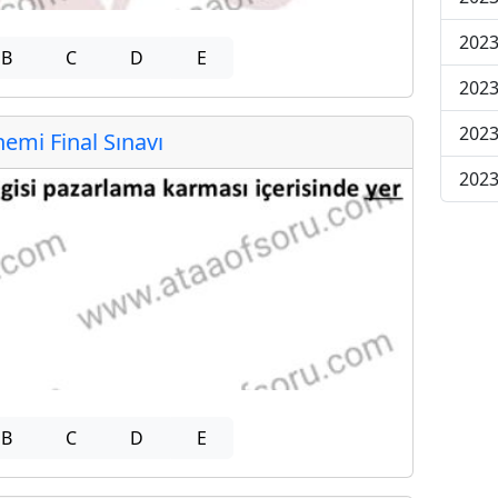
2023
B
C
D
E
2023
2023
mi Final Sınavı
2023
B
C
D
E