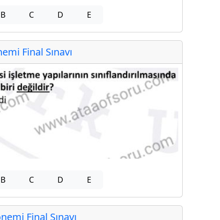
B
C
D
E
mi Final Sınavı
B
C
D
E
emi Final Sınavı