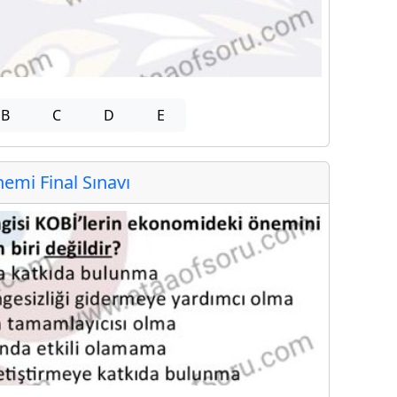
B
C
D
E
mi Final Sınavı