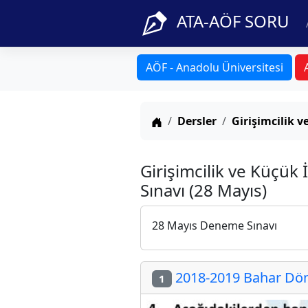
ATA-AÖF SORU
AÖF - Anadolu Üniversitesi
Anasayfa
Dersler
Girişimcilik v
Girişimcilik ve Küçük
Sınavı (28 Mayıs)
28 Mayıs Deneme Sınavı
2018-2019 Bahar Döne
1