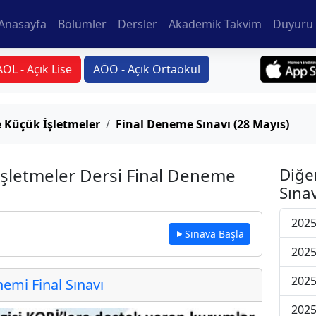
Anasayfa
Bölümler
Dersler
Akademik Takvim
Duyuru 
AÖL - Açık Lise
AÖO - Açık Ortaokul
e Küçük İşletmeler
Final Deneme Sınavı (28 Mayıs)
 İşletmeler Dersi Final Deneme
Diğe
Sınav
2025
Sınava Başla
2025
2025
mi Final Sınavı
2025