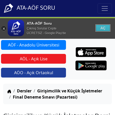
ATA-AÖF SORU
ATA-AÖF Soru
AÇ
Çıkmış Sorular Cepte
ÜCRETSİZ - Google Play'de
AÖF - Anadolu Üniversitesi
AÖL - Açık Lise
AÖO - Açık Ortaokul
Anasayfa
Dersler
Girişimcilik ve Küçük İşletmeler
Final Deneme Sınavı (Pazartesi)