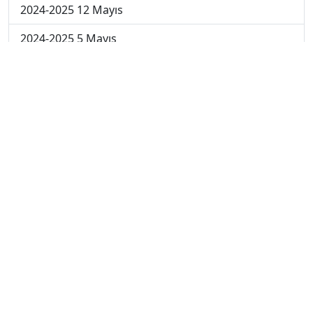
2024-2025 12 Mayıs
2024-2025 5 Mayıs
2024-2025 28 Nisan
2024-2025 21 Nisan
2024-2025 14 Nisan
2023-2024 Cuma
2023-2024 Perşembe
2023-2024 Çarşamba
2023-2024 Salı
2023-2024 Pazartesi
2023-2024 5. Hafta