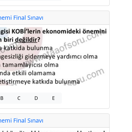
mi Final Sınavı
B
C
D
E
mi Final Sınavı