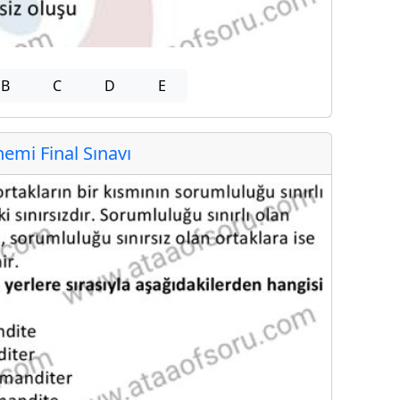
B
C
D
E
mi Final Sınavı