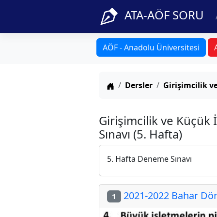
ATA-AÖF SORU
AÖF - Anadolu Üniversitesi
Anasayfa
Dersler
Girişimcilik v
Girişimcilik ve Küçük
Sınavı (5. Hafta)
5. Hafta Deneme Sınavı
2021-2022 Bahar Döne
1