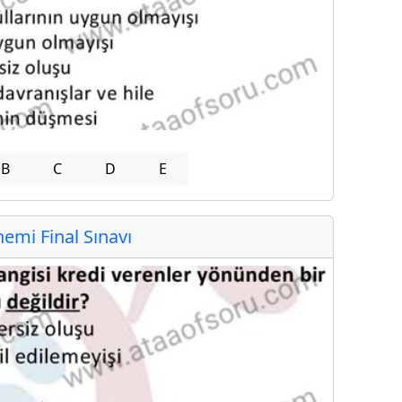
B
C
D
E
mi Final Sınavı