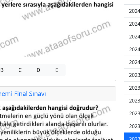
2024
2024
2024
2024
2024
B
C
D
E
202
202
mi Final Sınavı
202
2023
2023
2023