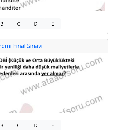
B
C
D
E
mi Final Sınavı
B
C
D
E