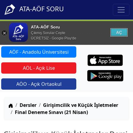
ATA-AÖF SORU
ATA-AÖF Soru
AÇ
Çıkmış Sorular Cepte
ÜCRETSİZ - Google Play'de
AÖF - Anadolu Üniversitesi
AÖL - Açık Lise
AÖO - Açık Ortaokul
Anasayfa
Dersler
Girişimcilik ve Küçük İşletmeler
Final Deneme Sınavı (21 Nisan)