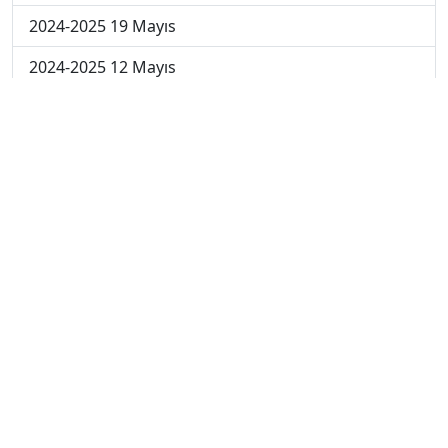
2024-2025 19 Mayıs
2024-2025 12 Mayıs
2024-2025 5 Mayıs
2024-2025 28 Nisan
2024-2025 21 Nisan
2024-2025 14 Nisan
2023-2024 Cuma
2023-2024 Perşembe
2023-2024 Çarşamba
2023-2024 Salı
2023-2024 Pazartesi