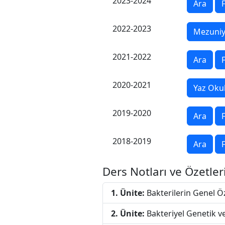
2023-2024
Ara
F
2022-2023
Mezuniy
2021-2022
Ara
F
2020-2021
Yaz Oku
2019-2020
Ara
F
2018-2019
Ara
F
Ders Notları ve Özetler
1. Ünite:
Bakterilerin Genel Öze
2. Ünite:
Bakteriyel Genetik ve