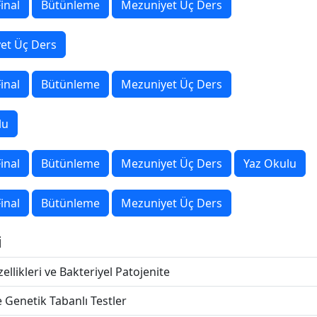
inal
Bütünleme
Mezuniyet Üç Ders
et Üç Ders
inal
Bütünleme
Mezuniyet Üç Ders
lu
inal
Bütünleme
Mezuniyet Üç Ders
Yaz Okulu
inal
Bütünleme
Mezuniyet Üç Ders
i
llikleri ve Bakteriyel Patojenite
 Genetik Tabanlı Testler