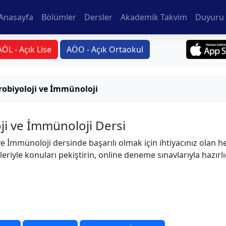
Anasayfa
Bölümler
Dersler
Akademik Takvim
Duyuru 
AÖL - Açık Lise
AÖO - Açık Ortaokul
robiyoloji ve İmmünoloji
ji ve İmmünoloji Dersi
ve İmmünoloji dersinde başarılı olmak için ihtiyacınız olan h
leriyle konuları pekiştirin, online deneme sınavlarıyla hazırl