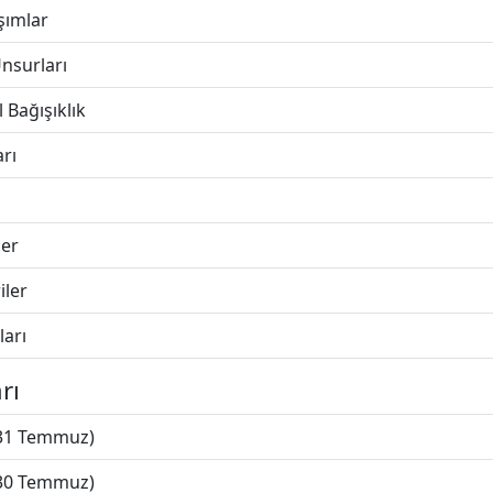
şımlar
Unsurları
Bağışıklık
arı
ler
iler
ları
rı
(31 Temmuz)
(30 Temmuz)