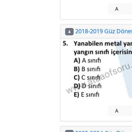
A
2018-2019 Güz Dönem
4
A