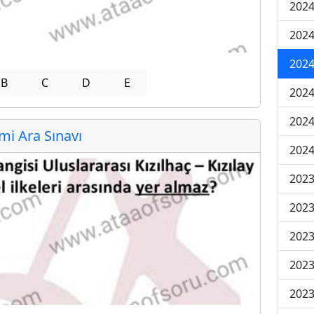
2024
2024
2024
B
C
D
E
2024
2024
i Ara Sınavı
2024
2023
2023
2023
2023
2023