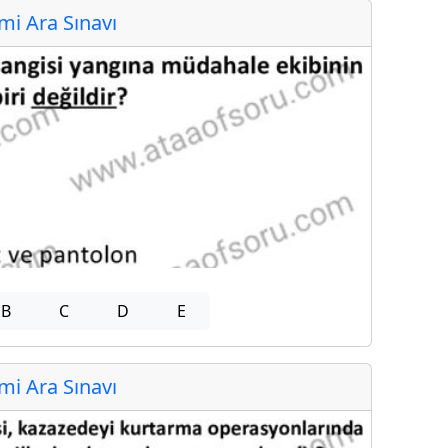
i Ara Sınavı
B
C
D
E
i Ara Sınavı