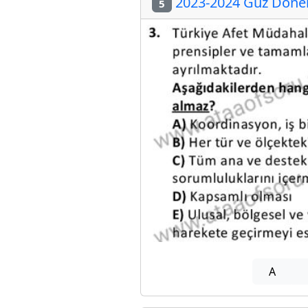
2023-2024 Güz Dönem
5
A