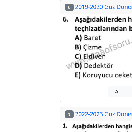
2019-2020 Güz Dönem
6
A
2022-2023 Güz Dönem
7