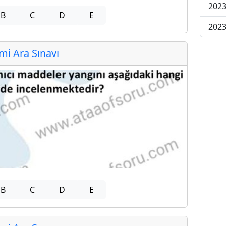
2023
B
C
D
E
2023
i Ara Sınavı
B
C
D
E