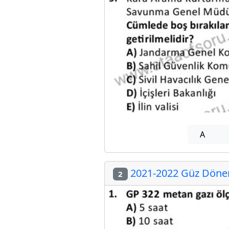
A
2021-2022 Güz Dönem
2