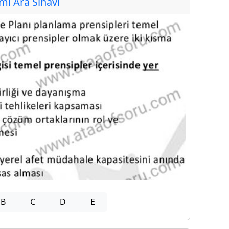
i Ara Sınavı
B
C
D
E