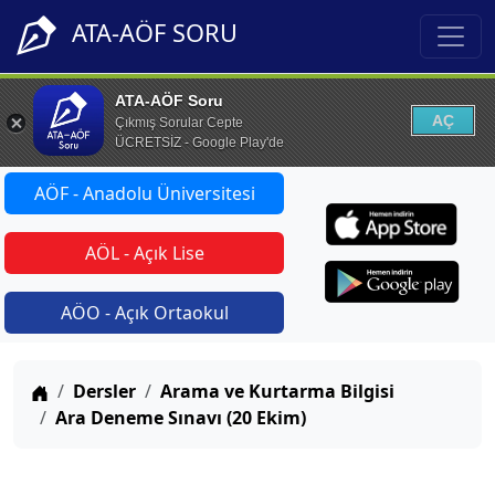
ATA-AÖF SORU
ATA-AÖF Soru
AÇ
Çıkmış Sorular Cepte
ÜCRETSİZ - Google Play'de
AÖF - Anadolu Üniversitesi
AÖL - Açık Lise
AÖO - Açık Ortaokul
Anasayfa
Dersler
Arama ve Kurtarma Bilgisi
Ara Deneme Sınavı (20 Ekim)