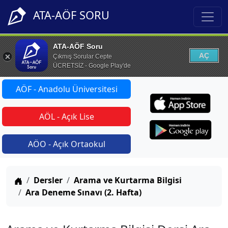
ATA-AÖF SORU
ATA-AÖF Soru
AÇ
Çıkmış Sorular Cepte
ÜCRETSİZ - Google Play'de
AÖF - Anadolu Üniversitesi
AÖL - Açık Lise
AÖO - Açık Ortaokul
Anasayfa
Dersler
Arama ve Kurtarma Bilgisi
Ara Deneme Sınavı (2. Hafta)