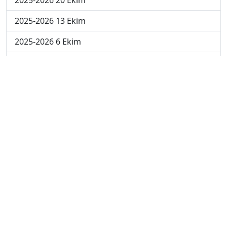
2025-2026 20 Ekim
2025-2026 13 Ekim
2025-2026 6 Ekim
2024-2025 29 Kasım
2024-2025 28 Kasım
2024-2025 27 Kasım
2024-2025 26 Kasım
2024-2025 25 Kasım
2024-2025 5. Hafta
2024-2025 4. Hafta
2024-2025 3. Hafta