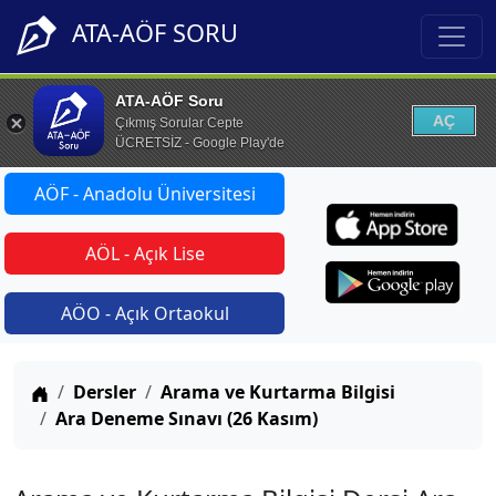
ATA-AÖF SORU
ATA-AÖF Soru
AÇ
Çıkmış Sorular Cepte
ÜCRETSİZ - Google Play'de
AÖF - Anadolu Üniversitesi
AÖL - Açık Lise
AÖO - Açık Ortaokul
Anasayfa
Dersler
Arama ve Kurtarma Bilgisi
Ara Deneme Sınavı (26 Kasım)