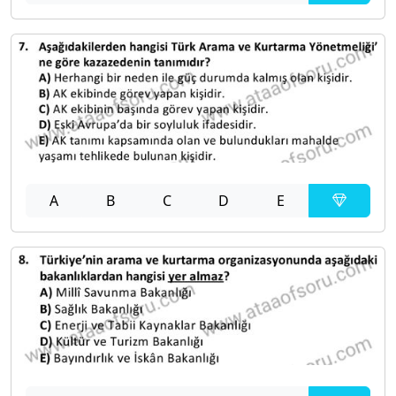
A
B
C
D
E