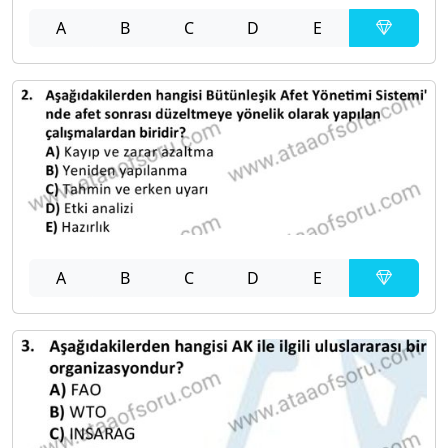
A
B
C
D
E
A
B
C
D
E