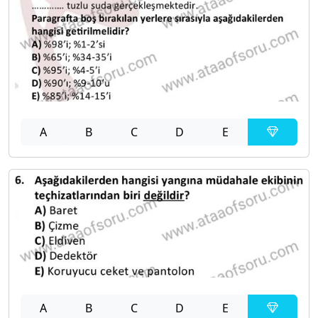
A
B
C
D
E
A
B
C
D
E