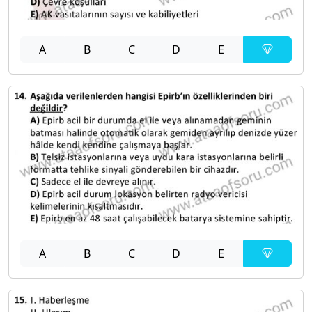
A
B
C
D
E
A
B
C
D
E