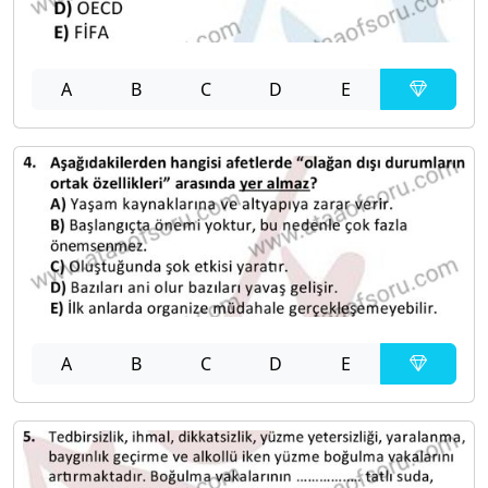
A
B
C
D
E
A
B
C
D
E