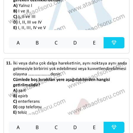
A
B
C
D
E
A
B
C
D
E