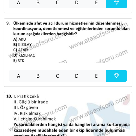
A
B
C
D
E
A
B
C
D
E