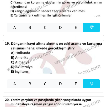
A
B
C
D
E
A
B
C
D
E