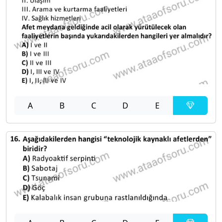
A
B
C
D
E