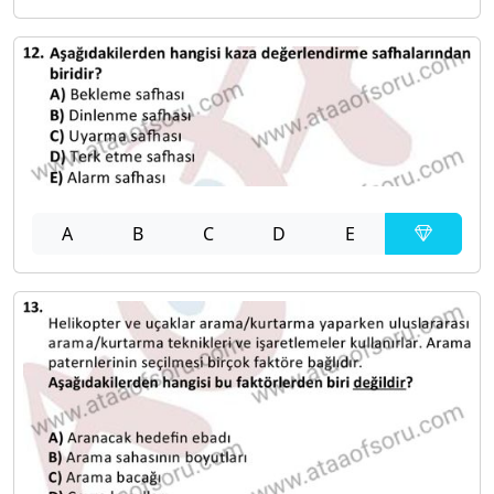
A
B
C
D
E