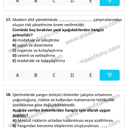
A
B
C
D
E
A
B
C
D
E