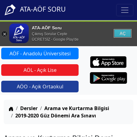
ATA-AÖF SORU
ATA-AÖF Soru
AÇ
Çıkmış Sorular Cepte
ÜCRETSİZ - Google Play'de
AÖF - Anadolu Üniversitesi
AÖL - Açık Lise
AÖO - Açık Ortaokul
Anasayfa
Dersler
Arama ve Kurtarma Bilgisi
2019-2020 Güz Dönemi Ara Sınavı