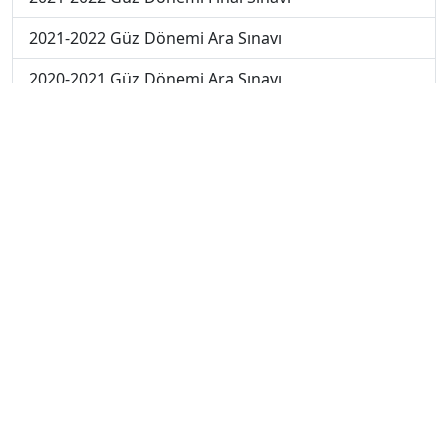
2021-2022 Güz Dönemi Ara Sınavı
2020-2021 Güz Dönemi Ara Sınavı
2018-2019 Güz Dönemi Ara Sınavı
2020-2021 Güz Dönemi Final Sınavı
2019-2020 Güz Dönemi Final Sınavı
2018-2019 Güz Dönemi Final Sınavı
2019-2020 Güz Dönemi Bütünleme Sınavı
2018-2019 Güz Dönemi Bütünleme Sınavı
2018-2019 Yaz Okulu Dönemi Mezuniyet Üç Ders
Sınavı
2019-2020 Yaz Okulu Dönemi Mezuniyet Üç Ders