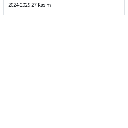
2024-2025 27 Kasım
2024-2025 26 Kasım
2024-2025 25 Kasım
2024-2025 5. Hafta
2024-2025 4. Hafta
2024-2025 3. Hafta
2024-2025 2. Hafta
2024-2025 1. Hafta
2023-2024 7. Hafta
2023-2024 6. Hafta
2023-2024 5. Hafta