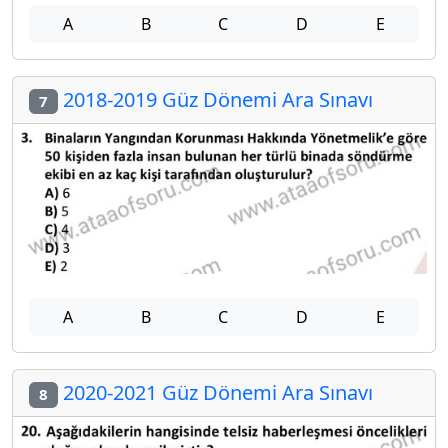
A
B
C
D
E
2018-2019 Güz Dönemi Ara Sınavı
7
A
B
C
D
E
2020-2021 Güz Dönemi Ara Sınavı
8