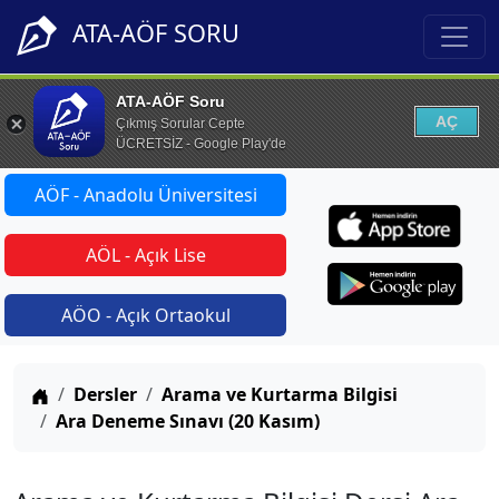
ATA-AÖF SORU
ATA-AÖF Soru
AÇ
Çıkmış Sorular Cepte
ÜCRETSİZ - Google Play'de
AÖF - Anadolu Üniversitesi
AÖL - Açık Lise
AÖO - Açık Ortaokul
Anasayfa
Dersler
Arama ve Kurtarma Bilgisi
Ara Deneme Sınavı (20 Kasım)