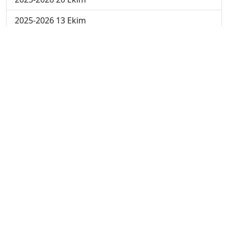
2025-2026 13 Ekim
2025-2026 6 Ekim
2024-2025 29 Kasım
2024-2025 28 Kasım
2024-2025 27 Kasım
2024-2025 26 Kasım
2024-2025 25 Kasım
2024-2025 5. Hafta
2024-2025 4. Hafta
2024-2025 3. Hafta