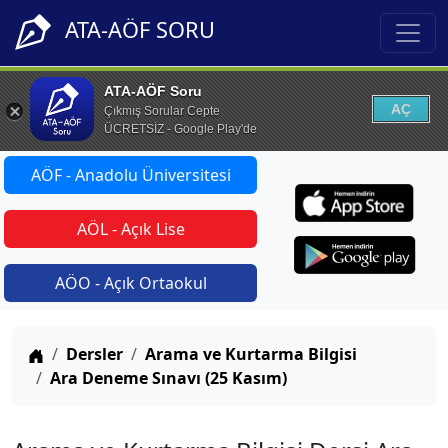
ATA-AÖF SORU
ATA-AÖF Soru
AÇ
Çıkmış Sorular Cepte
ÜCRETSİZ - Google Play'de
AÖF - Anadolu Üniversitesi
AÖL - Açık Lise
AÖO - Açık Ortaokul
Anasayfa
Dersler
Arama ve Kurtarma Bilgisi
Ara Deneme Sınavı (25 Kasım)