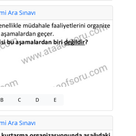
i Ara Sınavı
B
C
D
E
i Ara Sınavı