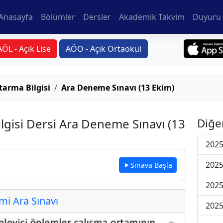
Anasayfa
Bölümler
Dersler
Akademik Takvim
Duyuru 
AÖL - Açık Lise
AÖO - Açık Ortaokul
arma Bilgisi
Ara Deneme Sınavı (13 Ekim)
lgisi Dersi Ara Deneme Sınavı (13
Diğe
2025
2025
Sınava Başla
2025
i Ara Sınavı
2025