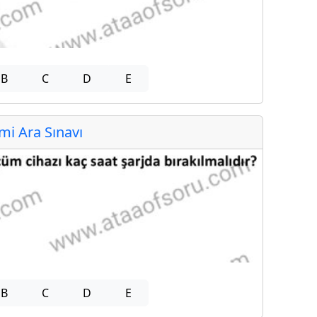
B
C
D
E
i Ara Sınavı
B
C
D
E