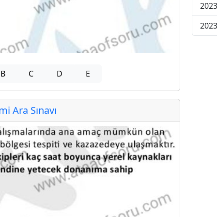
2023
2023
B
C
D
E
i Ara Sınavı