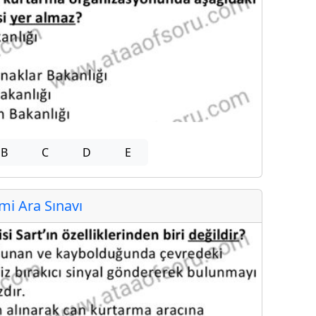
B
C
D
E
i Ara Sınavı