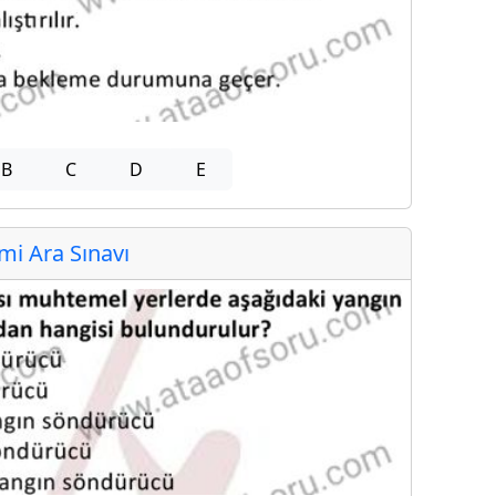
B
C
D
E
i Ara Sınavı