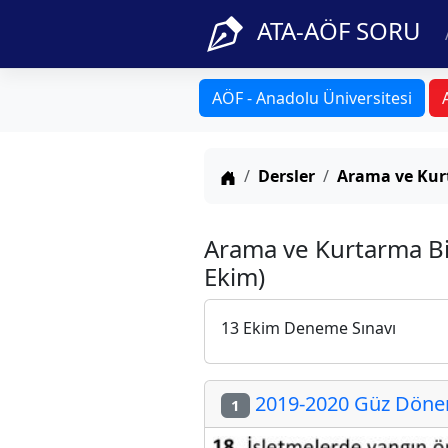
ATA-AÖF SORU
AÖF - Anadolu Üniversitesi
Anasayfa
Dersler
Arama ve Kurt
Arama ve Kurtarma Bi
Ekim)
13 Ekim Deneme Sınavı
2019-2020 Güz Dönem
1