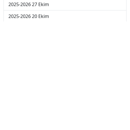
2025-2026 27 Ekim
2025-2026 20 Ekim
2025-2026 13 Ekim
2025-2026 6 Ekim
2024-2025 29 Kasım
2024-2025 28 Kasım
2024-2025 27 Kasım
2024-2025 26 Kasım
2024-2025 25 Kasım
2024-2025 5. Hafta
2024-2025 4. Hafta