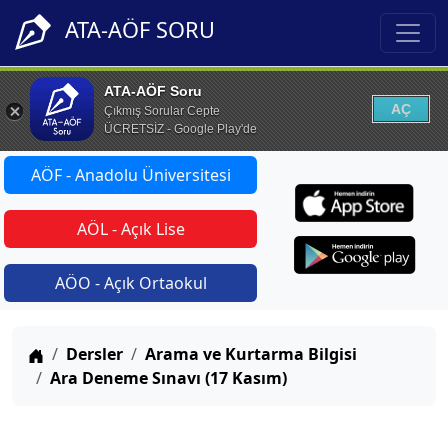
ATA-AÖF SORU
ATA-AÖF Soru
AÇ
Çıkmış Sorular Cepte
ÜCRETSİZ - Google Play'de
AÖF - Anadolu Üniversitesi
AÖL - Açık Lise
AÖO - Açık Ortaokul
Anasayfa
Dersler
Arama ve Kurtarma Bilgisi
Ara Deneme Sınavı (17 Kasım)