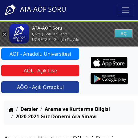
ATA-AÖF SORU
ATA-AÖF Soru
AÇ
Çıkmış Sorular Cepte
ÜCRETSİZ - Google Play'de
AÖF - Anadolu Üniversitesi
AÖL - Açık Lise
AÖO - Açık Ortaokul
Anasayfa
Dersler
Arama ve Kurtarma Bilgisi
2020-2021 Güz Dönemi Ara Sınavı