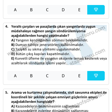
A
B
C
D
E
A
B
C
D
E