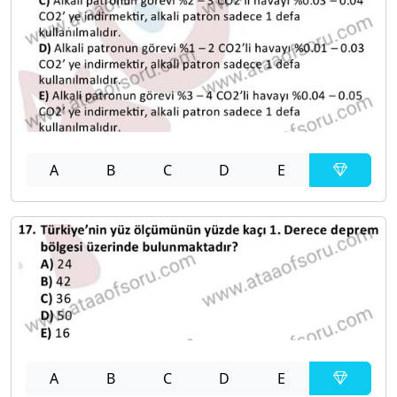
A
B
C
D
E
A
B
C
D
E