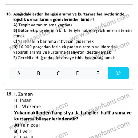
A
B
C
D
E