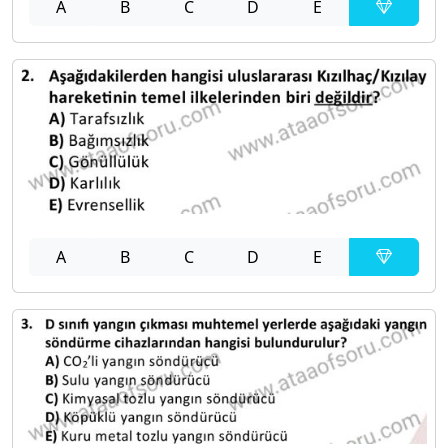
A
B
C
D
E
A
B
C
D
E