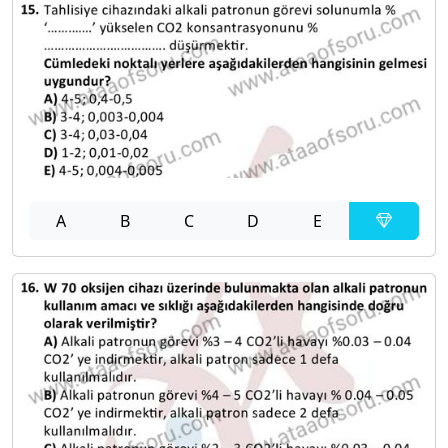
A
B
C
D
E