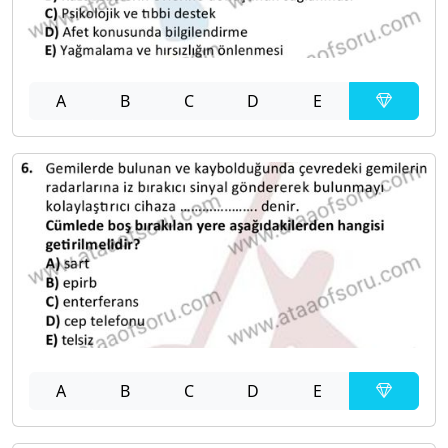
A
B
C
D
E
A
B
C
D
E