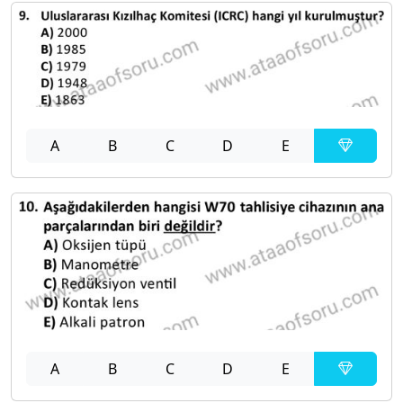
A
B
C
D
E
A
B
C
D
E