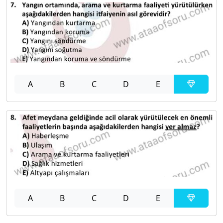
A
B
C
D
E
A
B
C
D
E