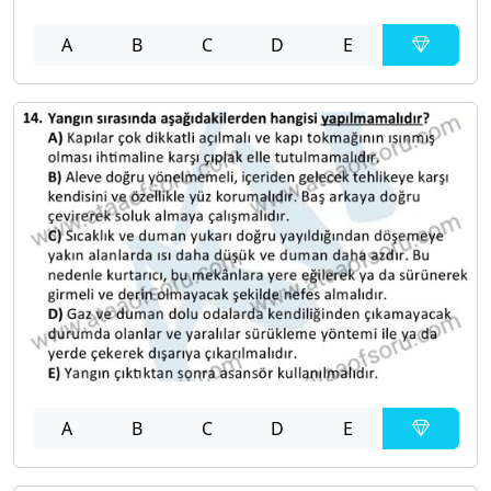
A
B
C
D
E
A
B
C
D
E