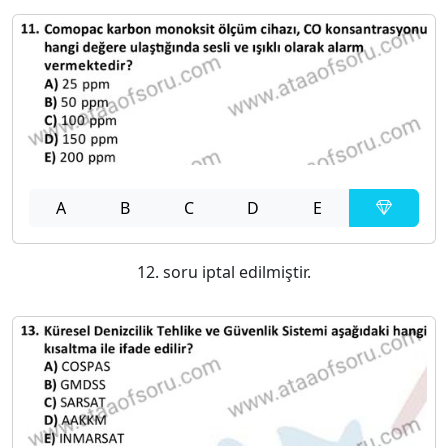
A
B
C
D
E
12. soru iptal edilmiştir.