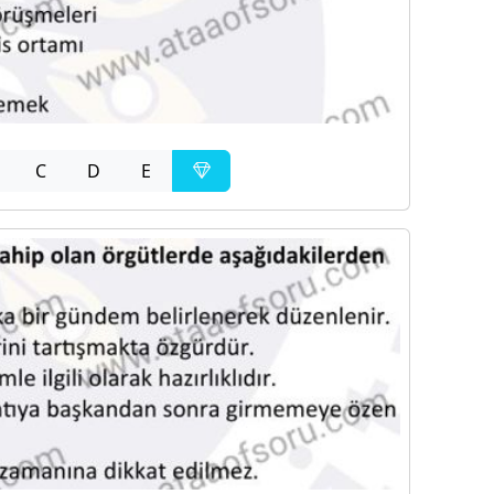
C
D
E