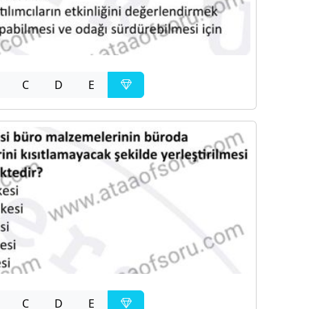
C
D
E
C
D
E