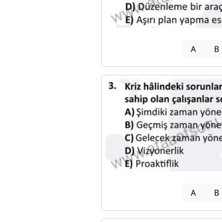
A
B
A
B