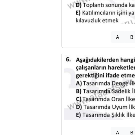
A
B
A
B