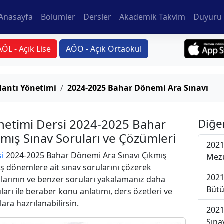
Anasayfa
Bölümler
Dersler
Akademik Takvim
Duyuru 
AÖL - Açık Lise
AÖO - Açık Ortaokul
lantı Yönetimi
2024-2025 Bahar Dönemi Ara Sınavı
netimi Dersi 2024-2025 Bahar
Diğe
mış Sınav Soruları ve Çözümleri
2021
si
2024-2025 Bahar Dönemi Ara Sınavı Çıkmış
Mezu
iş dönemlere ait sınav sorularını çözerek
2021
plarının ve benzer soruları yakalamanız daha
Bütü
uları ile beraber konu anlatımı, ders özetleri ve
lara hazrılanabilirsin.
2021
Sına