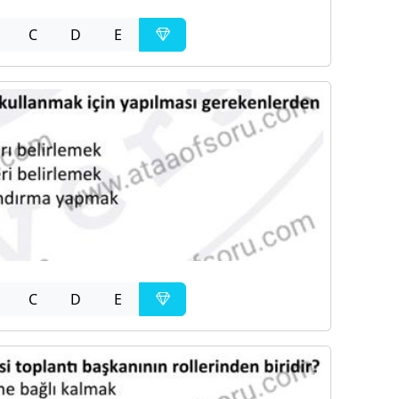
C
D
E
C
D
E