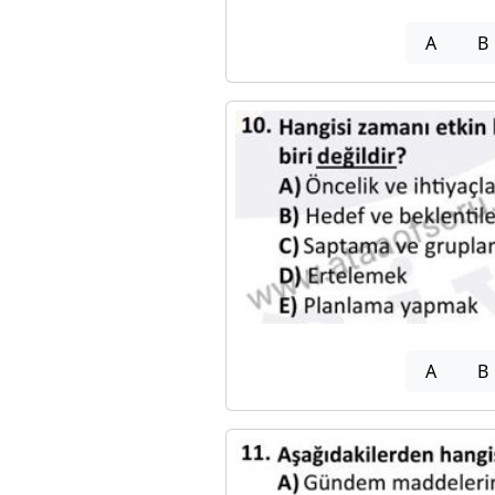
A
B
A
B