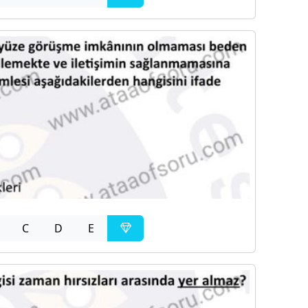
C
D
E