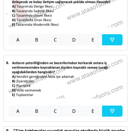
A
B
C
D
E
A
B
C
D
E