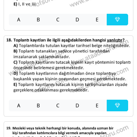
A
B
C
D
E
A
B
C
D
E