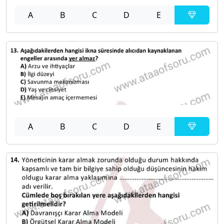
A
B
C
D
E
A
B
C
D
E