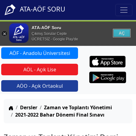
ATA-AÖF SORU
ATA-AÖF Soru
AÇ
Çıkmış Sorular Cepte
ÜCRETSİZ - Google Play'de
AÖF - Anadolu Üniversitesi
AÖL - Açık Lise
AÖO - Açık Ortaokul
Anasayfa
Dersler
Zaman ve Toplantı Yönetimi
2021-2022 Bahar Dönemi Final Sınavı