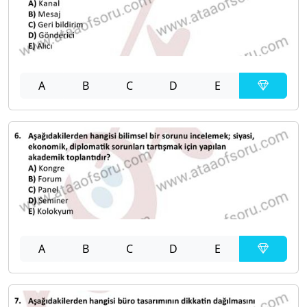
A
B
C
D
E
A
B
C
D
E