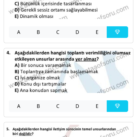
A
B
C
D
E
A
B
C
D
E