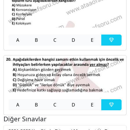
A
B
C
D
E
A
B
C
D
E
Diğer Sınavlar