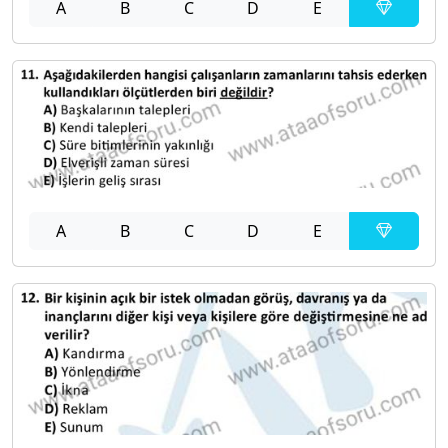
A
B
C
D
E
A
B
C
D
E