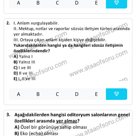
A
B
C
D
E
A
B
C
D
E