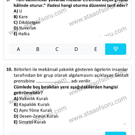
A
B
C
D
E