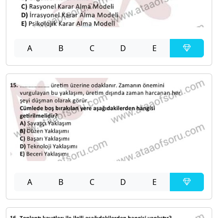
A
B
C
D
E
A
B
C
D
E