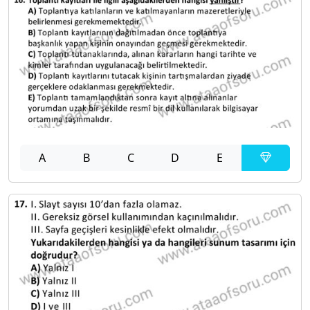
A
B
C
D
E