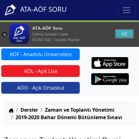
ATA-AÖF SORU
ATA-AÖF Soru
AÇ
Çıkmış Sorular Cepte
ÜCRETSİZ - Google Play'de
AÖF - Anadolu Üniversitesi
AÖL - Açık Lise
AÖO - Açık Ortaokul
Anasayfa
Dersler
Zaman ve Toplantı Yönetimi
2019-2020 Bahar Dönemi Bütünleme Sınavı