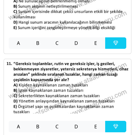
A
B
C
D
E
A
B
C
D
E