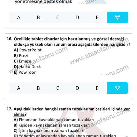
A
B
C
D
E
A
B
C
D
E