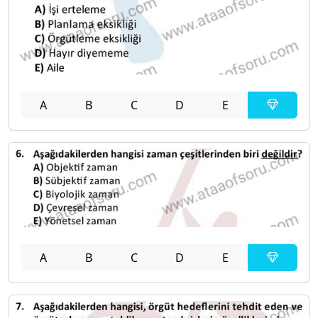
A
B
C
D
E
A
B
C
D
E