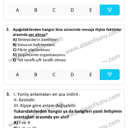
A
B
C
D
E
A
B
C
D
E