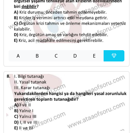
A
B
C
D
E