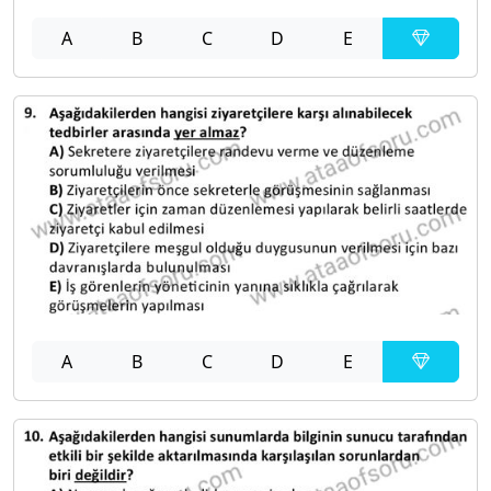
A
B
C
D
E
A
B
C
D
E