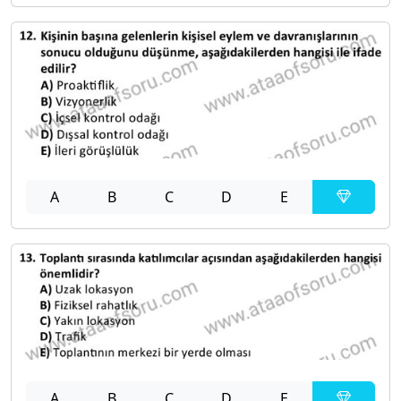
A
B
C
D
E
A
B
C
D
E