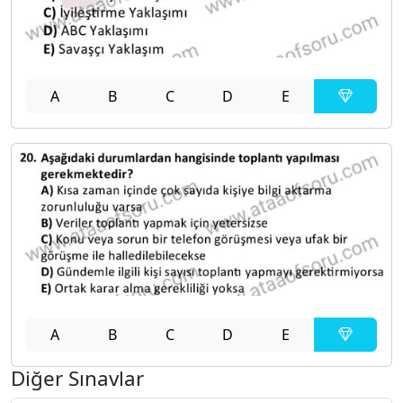
A
B
C
D
E
A
B
C
D
E
Diğer Sınavlar