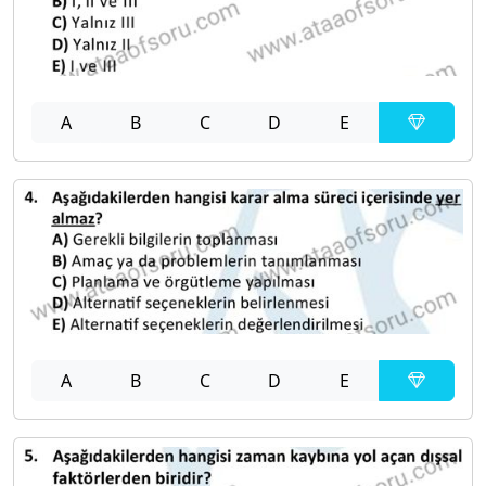
A
B
C
D
E
A
B
C
D
E