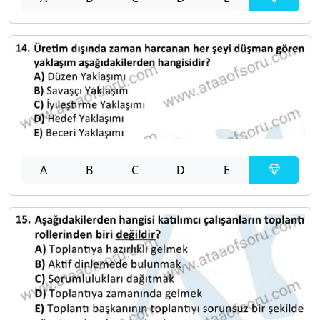
A
B
C
D
E