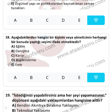
A
B
C
D
E
A
B
C
D
E