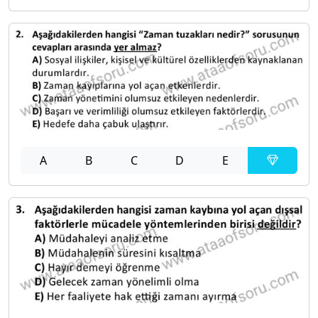
A
B
C
D
E