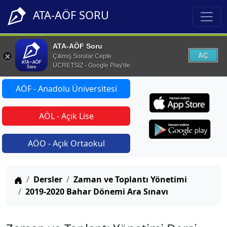
ATA-AÖF SORU
ATA-AÖF Soru
AÇ
Çıkmış Sorular Cepte
ÜCRETSİZ - Google Play'de
AÖF - Anadolu Üniversitesi
AÖL - Açık Lise
AÖO - Açık Ortaokul
Anasayfa
Dersler
Zaman ve Toplantı Yönetimi
2019-2020 Bahar Dönemi Ara Sınavı