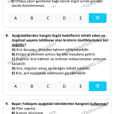
A
B
C
D
E
A
B
C
D
E