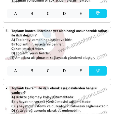
A
B
C
D
E
A
B
C
D
E