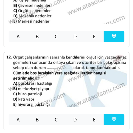
A
B
C
D
E
A
B
C
D
E