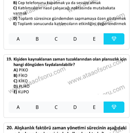
A
B
C
D
E
A
B
C
D
E