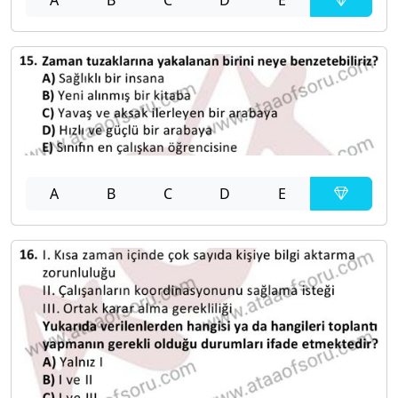
A
B
C
D
E