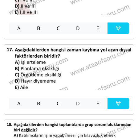
A
B
C
D
E
A
B
C
D
E