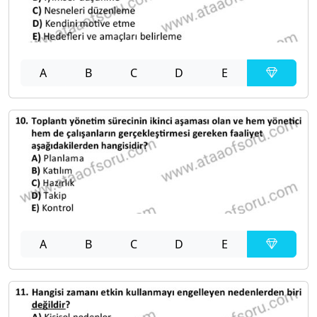
A
B
C
D
E
A
B
C
D
E