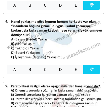
A
B
C
D
E
A
B
C
D
E