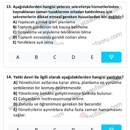
A
B
C
D
E
A
B
C
D
E