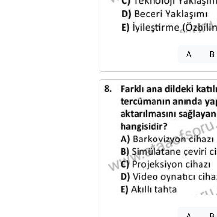
A
B
A
B