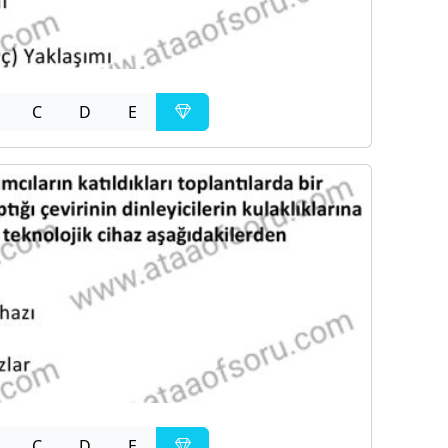
C
D
E
C
D
E