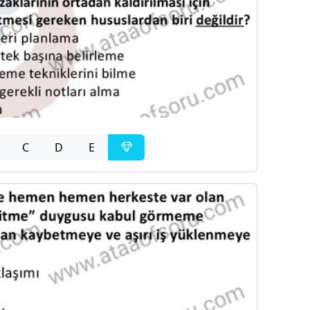
C
D
E