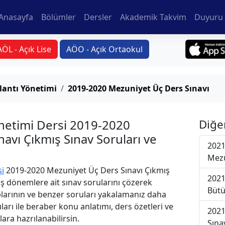
Anasayfa
Bölümler
Dersler
Akademik Takvim
Duyuru 
AÖL - Açık Lise
AÖO - Açık Ortaokul
lantı Yönetimi
2019-2020 Mezuniyet Üç Ders Sınavı
netimi Dersi 2019-2020
Diğe
avı Çıkmış Sınav Soruları ve
2021
Mezu
si
2019-2020 Mezuniyet Üç Ders Sınavı Çıkmış
2021
iş dönemlere ait sınav sorularını çözerek
Bütü
plarının ve benzer soruları yakalamanız daha
uları ile beraber konu anlatımı, ders özetleri ve
2021
lara hazrılanabilirsin.
Sına