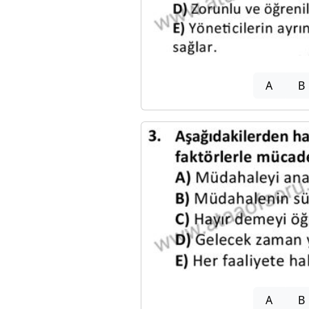
A
B
A
B