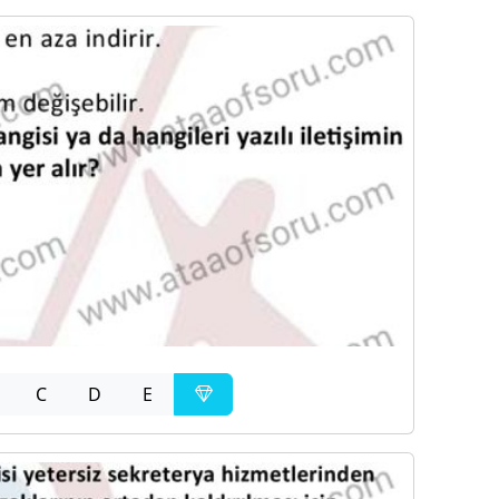
C
D
E