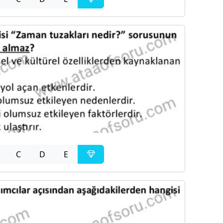
C
D
E