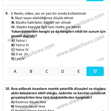
A
B
C
D
E