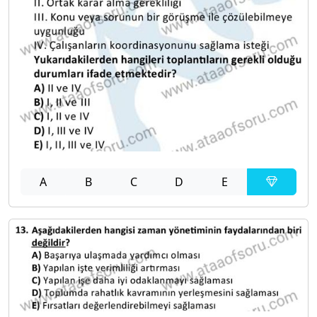
A
B
C
D
E