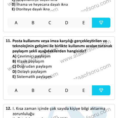
A
B
C
D
E
A
B
C
D
E