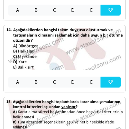
A
B
C
D
E
A
B
C
D
E