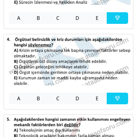
A
B
C
D
E
A
B
C
D
E