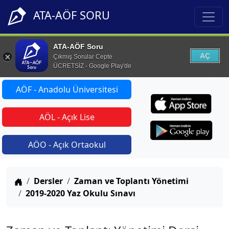
ATA-AÖF SORU
ATA-AÖF Soru
AÇ
Çıkmış Sorular Cepte
ÜCRETSİZ - Google Play'de
AÖF - Anadolu Üniversitesi
AÖL - Açık Lise
AÖO - Açık Ortaokul
Anasayfa
Dersler
Zaman ve Toplantı Yönetimi
2019-2020 Yaz Okulu Sınavı