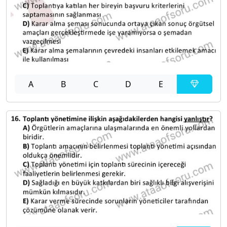
A
B
C
D
E