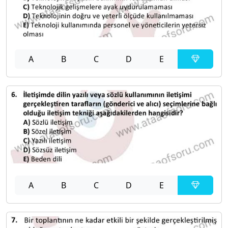
A
B
C
D
E
A
B
C
D
E