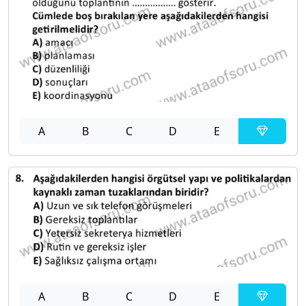
A
B
C
D
E
A
B
C
D
E