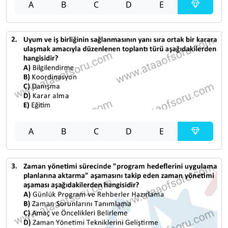
A
B
C
D
E
A
B
C
D
E