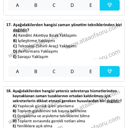
A
B
C
D
E
A
B
C
D
E