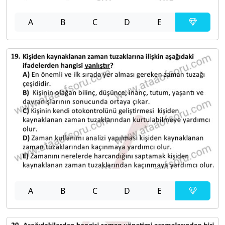
A
B
C
D
E
A
B
C
D
E