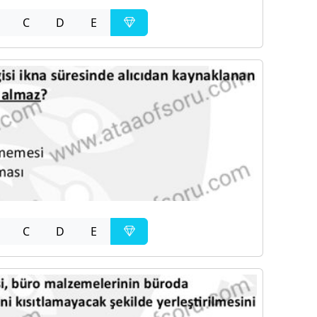
C
D
E
C
D
E