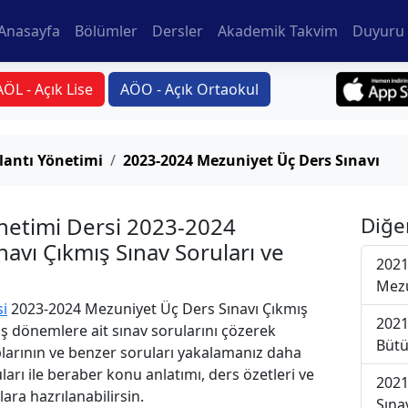
Anasayfa
Bölümler
Dersler
Akademik Takvim
Duyuru 
AÖL - Açık Lise
AÖO - Açık Ortaokul
lantı Yönetimi
2023-2024 Mezuniyet Üç Ders Sınavı
netimi Dersi 2023-2024
Diğe
avı Çıkmış Sınav Soruları ve
2021
Mezu
si
2023-2024 Mezuniyet Üç Ders Sınavı Çıkmış
2021
iş dönemlere ait sınav sorularını çözerek
Bütü
plarının ve benzer soruları yakalamanız daha
uları ile beraber konu anlatımı, ders özetleri ve
2021
lara hazrılanabilirsin.
Sına