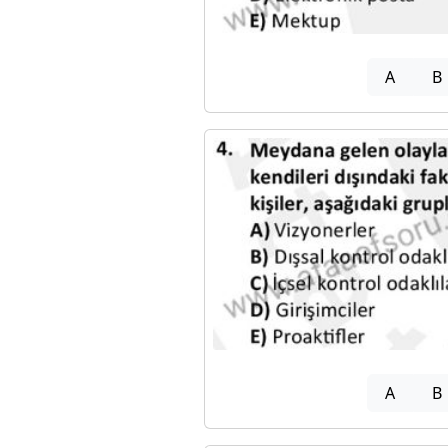
A
B
A
B