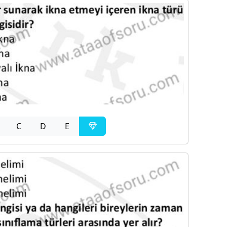
C
D
E