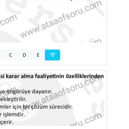
C
D
E