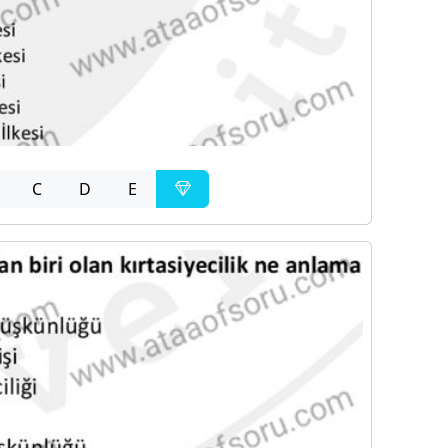
C
D
E