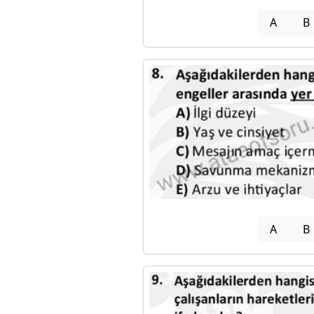
A
B
A
B