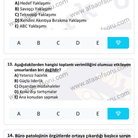
A
B
C
D
E
A
B
C
D
E