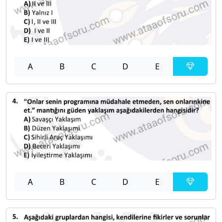
A
B
C
D
E
A
B
C
D
E