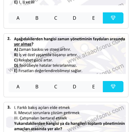
A
B
C
D
E
A
B
C
D
E