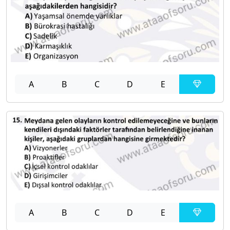
A
B
C
D
E
A
B
C
D
E