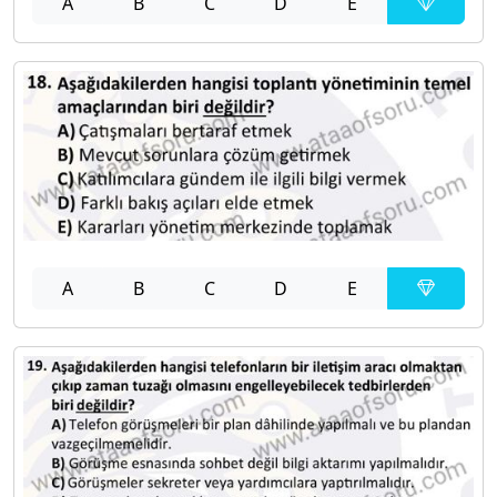
A
B
C
D
E
A
B
C
D
E