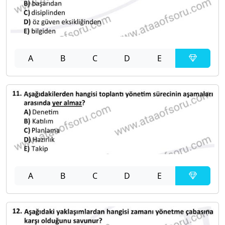
A
B
C
D
E
A
B
C
D
E