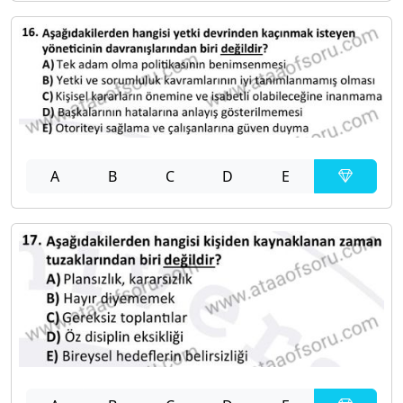
A
B
C
D
E