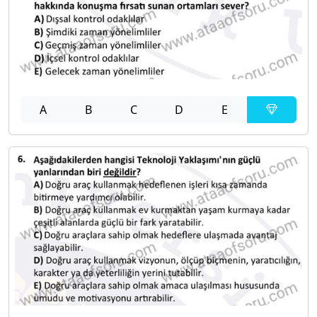
A
B
C
D
E