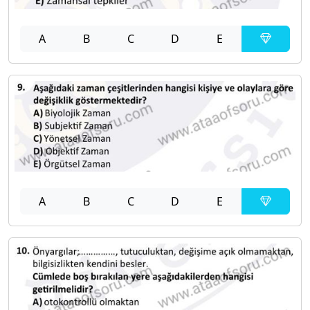
A
B
C
D
E
A
B
C
D
E