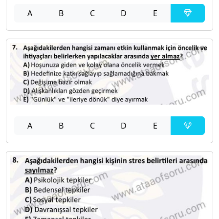
A
B
C
D
E
A
B
C
D
E