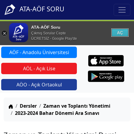
ATA-AÖF SORU
ATA-AÖF Soru
AÇ
Çıkmış Sorular Cepte
ÜCRETSİZ - Google Play'de
AÖF - Anadolu Üniversitesi
AÖL - Açık Lise
AÖO - Açık Ortaokul
Anasayfa
Dersler
Zaman ve Toplantı Yönetimi
2023-2024 Bahar Dönemi Ara Sınavı