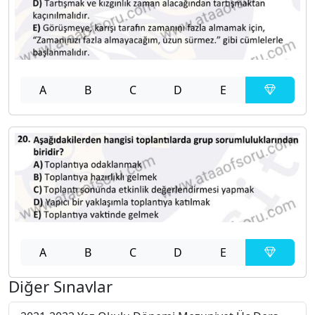
A
B
C
D
E
A
B
C
D
E
Diğer Sınavlar